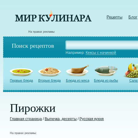
Рецепты
Блог
На правах рекламы:
Поиск рецептов
Например:
Кексы с начинкой
Первые блюда
Вторые блюда
Блюда из мяса
Блюда из рыбы
Сала
Пирожки
Главная страница
/
Выпечка, десерты
/
Русская кухня
На правах рекламы: