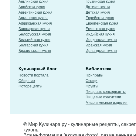
Английская кухня
Грузинская кухня
Арабская кухня
Датская кухня
Аргентинская кухня
Детская кухня
Армянская кухня
Еврейская кухня
Африканская кухня
Европейская кухня
Башкирская кухня
Египетская кухня
Белорусская кухня
Индийская кухня
Бельгийская кухня
Иорданская кухня
Болгарская кухня
Иракская кухня
Бразильская кухня
Ирландская кухня
Кулинарный блог
Библиотека
Новости портала
Приправы
Общение
Овощи
Фоторецепты
Фрукты
Пищевые консерванты
Пищевые красители
Мясо и мясные изделия
© Мир Кулинара.ру - кулинарные рецепты, секре
кухонь.
Вся информация (включая фото), размещенная н