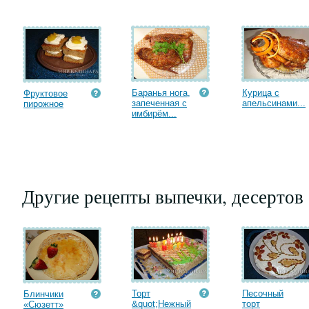
Баранья нога,
Курица с
Фруктовое
запеченная с
апельсинами...
пирожное
имбирём...
Другие рецепты выпечки, десертов
Торт
Песочный
Блинчики
&quot;Нежный
торт
«Сюзетт»