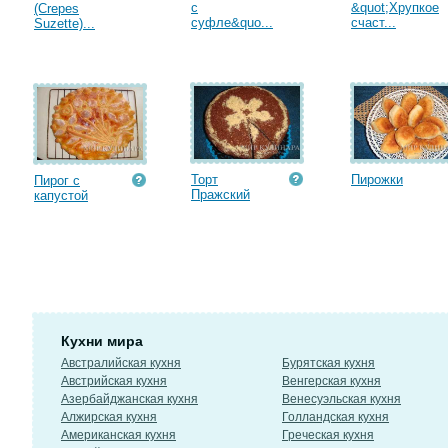
с
&quot;Хрупкое
(Crepes
суфле&quo...
счаст...
Suzette)...
Торт
Пирожки
Пирог с
Пражский
капустой
Кухни мира
Австралийская кухня
Бурятская кухня
Австрийская кухня
Венгерская кухня
Азербайджанская кухня
Венесуэльская кухня
Алжирская кухня
Голландская кухня
Американская кухня
Греческая кухня