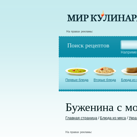
На правах рекламы:
Поиск рецептов
Наприме
Первые блюда
Вторые блюда
Блюда из
Буженина с м
Главная страница
/
Блюда из мяса
/
Укра
На правах рекламы: