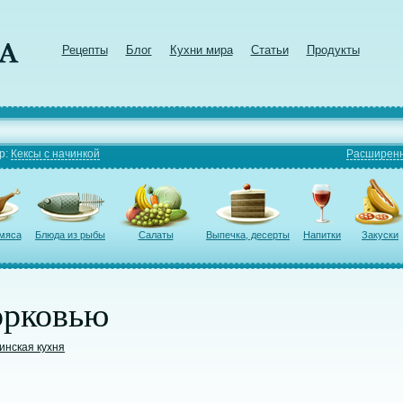
Рецепты
Блог
Кухни мира
Статьи
Продукты
р:
Кексы с начинкой
Расширенн
 мяса
Блюда из рыбы
Салаты
Выпечка, десерты
Напитки
Закуски
орковью
инская кухня