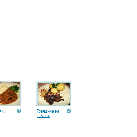
над
Говядина на
камнях