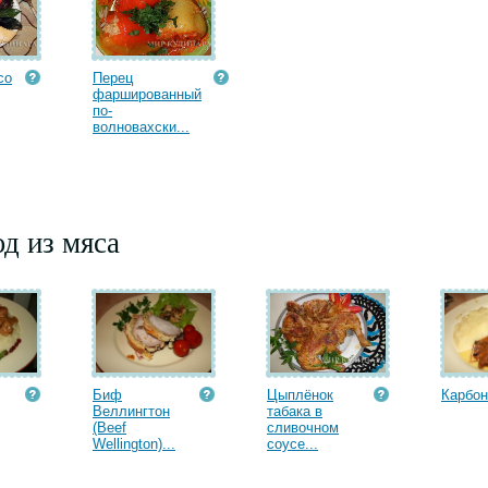
со
Перец
фаршированный
по-
волновахски...
д из мяса
Биф
Цыплёнок
Карбо
Веллингтон
табака в
(Beef
сливочном
Wellington)...
соусе...