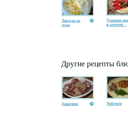
Тушеное мя
Закуска из
в котелке...
лука
Другие рецепты блю
Тефтели
Хашлама