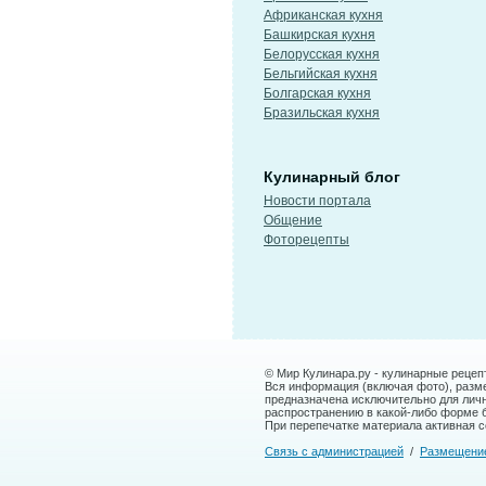
Африканская кухня
Башкирская кухня
Белорусская кухня
Бельгийская кухня
Болгарская кухня
Бразильская кухня
Кулинарный блог
Новости портала
Общение
Фоторецепты
© Мир Кулинара.ру - кулинарные рецеп
Вся информация (включая фото), размещ
предназначена исключительно для лич
распространению в какой-либо форме 
При перепечатке материала активная сс
Связь с администрацией
/
Размещени