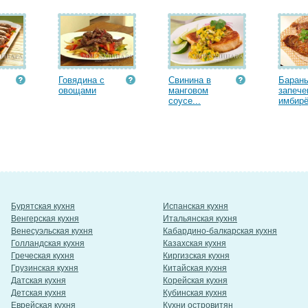
Говядина с
Свинина в
Барань
овощами
манговом
запече
соусе...
имбирё
Бурятская кухня
Испанская кухня
Венгерская кухня
Итальянская кухня
Венесуэльская кухня
Кабардино-балкарская кухня
Голландская кухня
Казахская кухня
Греческая кухня
Киргизская кухня
Грузинская кухня
Китайская кухня
Датская кухня
Корейская кухня
Детская кухня
Кубинская кухня
Еврейская кухня
Кухни островитян