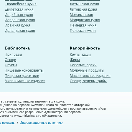
Европейская кухня
Латышская кухня
Египетская кухня
Литовская кухня
Индийская кухня
Мексиканская
Иорданская кухня
Молдавская кухня
Иракская кухня
Немецкая кухня
Ирландская кухня
Польская кухня
Библиотека
Калорийность
Приправы
Крупы, каши
Овощи
Жиры
Фрукты
Бобовые, орехи
Пищевые консерванты
Молочные продукты
Пищевые красители
Мясо и мясные изделия
Мясо и мясные изделия
Овощи, зелень, грибы
ты, секреты кулинарии знаменитых кухонь.
енная на портале www.mirkulinara.ru, является авторской,
ного пользования и не подлежит дальнейшему воспроизведению и/или
без письменного разрешения Администрации портала.
ылка на www.mirkulinara.ru обязательна.
е рекламы
/
Информационные источники