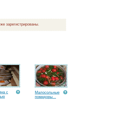
же зарегистрированы.
на с
Малосольные
вью
помидоры...