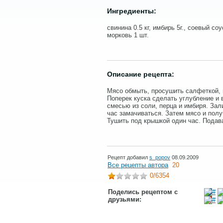
Ингредиенты:
свинина 0.5 кг, имбирь 5г., соевый соус
морковь 1 шт.
Описание рецепта:
Мясо обмыть, просушить салфеткой, 
Поперек куска сделать углубление и 
смесью из соли, перца и имбиря. Зал
час замачиваться. Затем мясо и полу
Тушить под крышкой один час. Подав
Рецепт добавил
s_popov
08.09.2009
Все рецепты автора
20
0
/6354
Поделись рецептом с
друзьями: