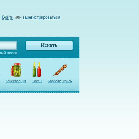
Войти
или
зарегистрироваться
ый поиск
Консервация
Соусы
Барбекю, гриль