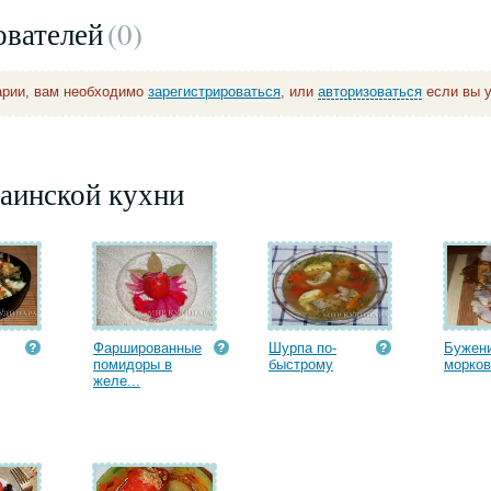
ователей
(0
)
арии, вам необходимо
зарегистрироваться
, или
авторизоваться
если вы у
аинской кухни
Фаршированные
Шурпа по-
Бужени
помидоры в
быстрому
морко
желе...