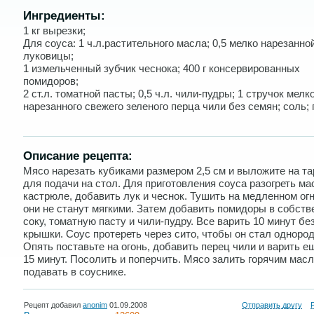
Ингредиенты:
1 кг вырезки;
Для соуса: 1 ч.л.растительного масла; 0,5 мелко нарезанно
луковицы;
1 измельченный зубчик чеснока; 400 г консервированных
помидоров;
2 ст.л. томатной пасты; 0,5 ч.л. чили-пудры; 1 стручок мелк
нарезанного свежего зеленого перца чили без семян; соль; 
Описание рецепта:
Мясо нарезать кубиками размером 2,5 см и выложите на та
для подачи на стол. Для приготовления соуса разогреть ма
кастрюле, добавить лук и чеснок. Тушить на медленном огн
они не станут мягкими. Затем добавить помидоры в собст
соку, томатную пасту и чили-пудру. Все варить 10 минут бе
крышки. Соус протереть через сито, чтобы он стал одноро
Опять поставьте на огонь, добавить перец чили и варить е
15 минут. Посолить и поперчить. Мясо залить горячим мас
подавать в соуснике.
Рецепт добавил
anonim
01.09.2008
Отправить другу