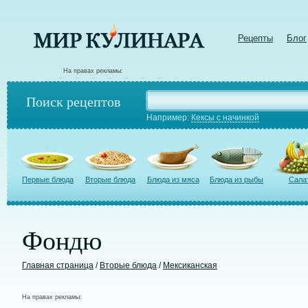
Рецепты
Блог
На правах рекламы:
Поиск рецептов
Например:
Кексы с начинкой
Первые блюда
Вторые блюда
Блюда из мяса
Блюда из рыбы
Сала
Фондю
Главная страница
/
Вторые блюда
/
Мексиканская
На правах рекламы: