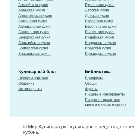
Английская кухня
Грузинская кухня
Арабская кухня
Датская кухня
Аргентинская кухня
Детская кухня
Армянская кухня
Еврейская кухня
Африканская кухня
Европейская кухня
Башкирская кухня
Египетская кухня
Белорусская кухня
Индийская кухня
Бельгийская кухня
Иорданская кухня
Болгарская кухня
Иракская кухня
Бразильская кухня
Ирландская кухня
Кулинарный блог
Библиотека
Новости портала
Приправы
Общение
Овощи
Фоторецепты
Фрукты
Пищевые консерванты
Пищевые красители
Мясо и мясные изделия
© Мир Кулинара.ру - кулинарные рецепты, секре
кухонь.