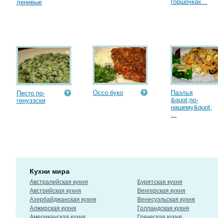
горшочках...
ленивые
Оссо буко
Паэлья
Песто по-
&quot;по-
генуэзски
нашему&quot;
...
Кухни мира
Австралийская кухня
Бурятская кухня
Австрийская кухня
Венгерская кухня
Азербайджанская кухня
Венесуэльская кухня
Алжирская кухня
Голландская кухня
Американская кухня
Греческая кухня