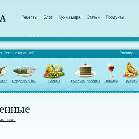
Рецепты
Блог
Кухни мира
Статьи
Продукты
р:
Кексы с начинкой
Расширенн
 мяса
Блюда из рыбы
Салаты
Выпечка, десерты
Напитки
Закуски
енные
иканская