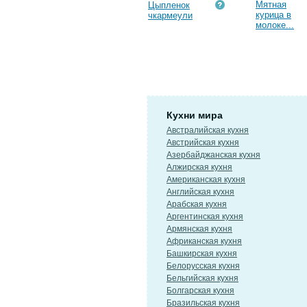
Мятная
Цыпленок
курица в
чкармеули
молоке...
Кухни мира
Австралийская кухня
Австрийская кухня
Азербайджанская кухня
Алжирская кухня
Американская кухня
Английская кухня
Арабская кухня
Аргентинская кухня
Армянская кухня
Африканская кухня
Башкирская кухня
Белорусская кухня
Бельгийская кухня
Болгарская кухня
Бразильская кухня