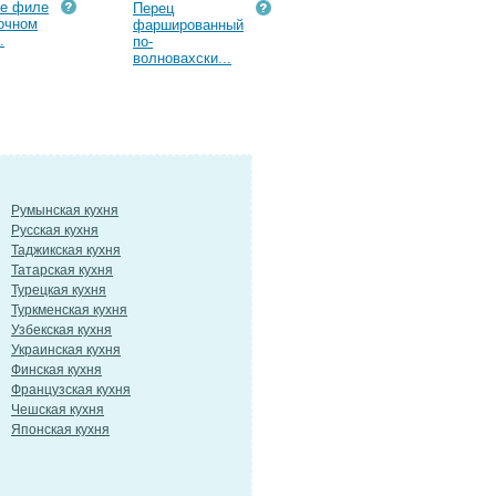
ое филе
Перец
очном
фаршированный
.
по-
волновахски...
Румынская кухня
Русская кухня
Таджикская кухня
Татарская кухня
Турецкая кухня
Туркменская кухня
Узбекская кухня
Украинская кухня
Финская кухня
Французская кухня
Чешская кухня
Японская кухня