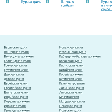
Курица гриль
Блины с
Курин
грибами.
в слив
соусе..
Бурятская кухня
Испанская кухня
Венгерская кухня
Итальянская кухня
Венесуэльская кухня
Кабардино-балкарская кухня
Голландская кухня
Казахская кухня
Греческая кухня
Киргизская кухня
Грузинская кухня
Китайская кухня
Датская кухня
Корейская кухня
Детская кухня
Кубинская кухня
Еврейская кухня
Кухни островитян
Европейская кухня
Латышская кухня
Египетская кухня
Литовская кухня
Индийская кухня
Мексиканская
Иорданская кухня
Молдавская кухня
Иракская кухня
Немецкая кухня
Ирландская кухня
Польская кухня