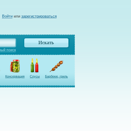
Войти
или
зарегистрироваться
ый поиск
Консервация
Соусы
Барбекю, гриль