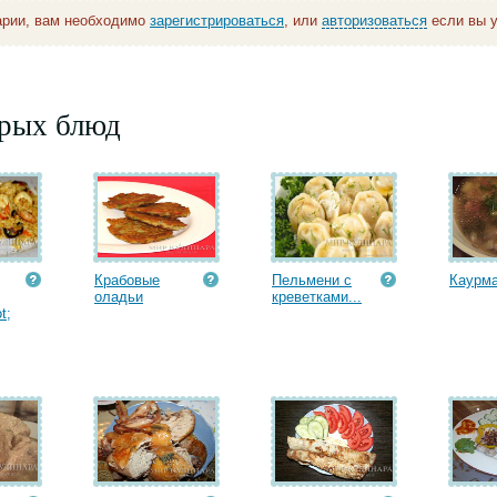
арии, вам необходимо
зарегистрироваться
, или
авторизоваться
если вы у
орых блюд
Крабовые
Пельмени с
Каурм
оладьи
креветками...
t;