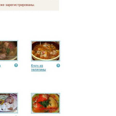
же зарегистрированы.
а
Кчуч из
телятины