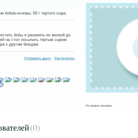
ии бобов-основы; 60 г тертого сыра.
естить бобы и разомять их вилкой до
чей на стол посыпать тертым сыром.
ира к другим блюдам.
Отправить другу
Распечатать
На правах рекламы:
ователей
(0
)