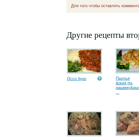
Для того чтобы оставлять коммент
Другие рецепты вт
Паэлья
Оссо буко
&quot;по-
нашему&quo
...