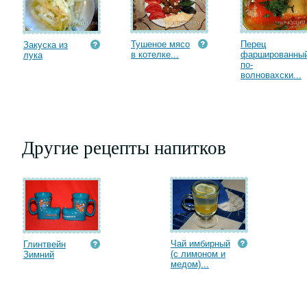
Тушеное мясо
Перец
Закуска из
в котелке...
фаршированны
лука
по-
волновахски...
Другие рецепты напитков
Чай имбирный
Глинтвейн
(с лимоном и
Зимний
медом)...