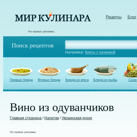
Рецепты
Блог
На правах рекламы:
Поиск рецептов
Например:
Кексы с начинкой
Первые блюда
Вторые блюда
Блюда из мяса
Блюда из рыбы
Сала
Вино из одуванчиков
Главная страница
/
Напитки
/
Украинская кухня
На правах рекламы: