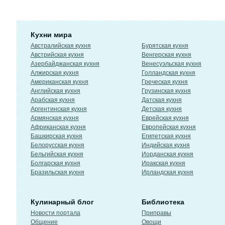
Кухни мира
Австралийская кухня
Бурятская кухня
Австрийская кухня
Венгерская кухня
Азербайджанская кухня
Венесуэльская кухня
Алжирская кухня
Голландская кухня
Американская кухня
Греческая кухня
Английская кухня
Грузинская кухня
Арабская кухня
Датская кухня
Аргентинская кухня
Детская кухня
Армянская кухня
Еврейская кухня
Африканская кухня
Европейская кухня
Башкирская кухня
Египетская кухня
Белорусская кухня
Индийская кухня
Бельгийская кухня
Иорданская кухня
Болгарская кухня
Иракская кухня
Бразильская кухня
Ирландская кухня
Кулинарный блог
Библиотека
Новости портала
Приправы
Общение
Овощи