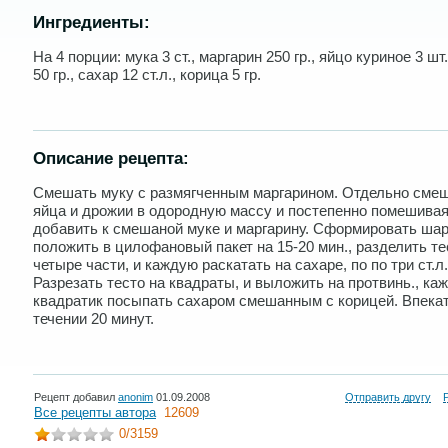
Ингредиенты:
На 4 порции: мука 3 ст., маргарин 250 гр., яйцо куриное 3 шт
50 гр., сахар 12 ст.л., корица 5 гр.
Описание рецепта:
Смешать муку с размягченным маргарином. Отдельно сме
яйца и дрожии в одородную массу и постепенно помешива
добавить к смешаной муке и маргарину. Сформировать шар
положить в цилофановый пакет на 15-20 мин., разделить те
четыре части, и каждую раскатать на сахаре, по по три ст.л.
Разрезать тесто на квадраты, и выложить на протвинь., ка
квадратик посыпать сахаром смешанным с корицей. Впекат
течении 20 минут.
Рецепт добавил
anonim
01.09.2008
Отправить другу
Все рецепты автора
12609
0
/3159