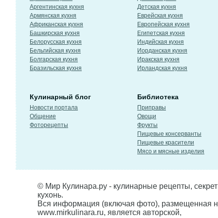
Аргентинская кухня
Детская кухня
Армянская кухня
Еврейская кухня
Африканская кухня
Европейская кухня
Башкирская кухня
Египетская кухня
Белорусская кухня
Индийская кухня
Бельгийская кухня
Иорданская кухня
Болгарская кухня
Иракская кухня
Бразильская кухня
Ирландская кухня
Кулинарный блог
Библиотека
Новости портала
Приправы
Общение
Овощи
Фоторецепты
Фрукты
Пищевые консерванты
Пищевые красители
Мясо и мясные изделия
© Мир Кулинара.ру - кулинарные рецепты, секре
кухонь.
Вся информация (включая фото), размещенная н
www.mirkulinara.ru, является авторской,