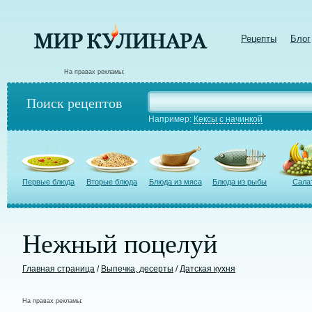
Рецепты
Блог
На правах рекламы:
Поиск рецептов
Например:
Кексы с начинкой
Первые блюда
Вторые блюда
Блюда из мяса
Блюда из рыбы
Сала
Нежный поцелуй
Главная страница
/
Выпечка, десерты
/
Датская кухня
На правах рекламы: