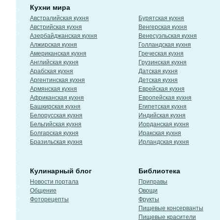
Кухни мира
Австралийская кухня
Бурятская кухня
Австрийская кухня
Венгерская кухня
Азербайджанская кухня
Венесуэльская кухня
Алжирская кухня
Голландская кухня
Американская кухня
Греческая кухня
Английская кухня
Грузинская кухня
Арабская кухня
Датская кухня
Аргентинская кухня
Детская кухня
Армянская кухня
Еврейская кухня
Африканская кухня
Европейская кухня
Башкирская кухня
Египетская кухня
Белорусская кухня
Индийская кухня
Бельгийская кухня
Иорданская кухня
Болгарская кухня
Иракская кухня
Бразильская кухня
Ирландская кухня
Кулинарный блог
Библиотека
Новости портала
Приправы
Общение
Овощи
Фоторецепты
Фрукты
Пищевые консерванты
Пищевые красители