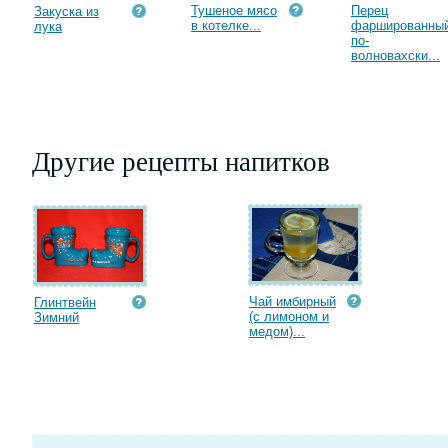
Тушеное мясо
Перец
Закуска из
в котелке...
фаршированны
лука
по-
волновахски...
Другие рецепты напитков
Чай имбирный
Глинтвейн
(с лимоном и
Зимний
медом)...