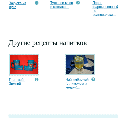
Тушеное мясо
Перец
Закуска из
в котелке...
фаршированны
лука
по-
волновахски...
Другие рецепты напитков
Чай имбирный
Глинтвейн
(с лимоном и
Зимний
медом)...