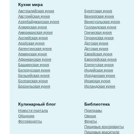
Кухни мира
Австралийская кухня
Бурятская кухня
Австрийская кухня
Венгерская кухня
Азербайджанская кухня
Венесуэльская кухня
Алжирская кухня
Голландская кухня
Американская кухня
Греческая кухня
Английская кухня
Грузинская кухня
Арабская кухня
Датская кухня
Аргентинская кухня
Детская кухня
Армянская кухня
Еврейская кухня
Африканская кухня
Европейская кухня
Башкирская кухня
Египетская кухня
Белорусская кухня
Индийская кухня
Бельгийская кухня
Иорданская кухня
Болгарская кухня
Иракская кухня
Бразильская кухня
Ирландская кухня
Кулинарный блог
Библиотека
Новости портала
Приправы
Общение
Овощи
Фоторецепты
Фрукты
Пищевые консерванты
Пищевые красители