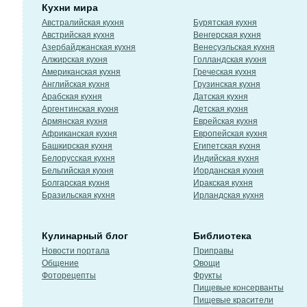
Кухни мира
Австралийская кухня
Бурятская кухня
Австрийская кухня
Венгерская кухня
Азербайджанская кухня
Венесуэльская кухня
Алжирская кухня
Голландская кухня
Американская кухня
Греческая кухня
Английская кухня
Грузинская кухня
Арабская кухня
Датская кухня
Аргентинская кухня
Детская кухня
Армянская кухня
Еврейская кухня
Африканская кухня
Европейская кухня
Башкирская кухня
Египетская кухня
Белорусская кухня
Индийская кухня
Бельгийская кухня
Иорданская кухня
Болгарская кухня
Иракская кухня
Бразильская кухня
Ирландская кухня
Кулинарный блог
Библиотека
Новости портала
Приправы
Общение
Овощи
Фоторецепты
Фрукты
Пищевые консерванты
Пищевые красители