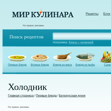
Рецепты
Блог
На правах рекламы:
Поиск рецептов
Например:
Кексы с начинкой
Первые блюда
Вторые блюда
Блюда из мяса
Блюда из рыбы
Сала
Холодник
Главная страница
/
Первые блюда
/
Белорусская кухня
На правах рекламы: