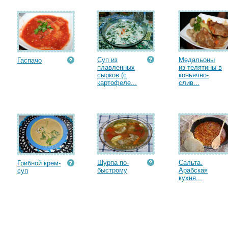
Суп из
Медальоны
Гаспачо
плавленных
из телятины в
сырков (с
коньячно-
картофеле...
слив...
Шурпа по-
Сальта.
Грибной крем-
быстрому
Арабская
суп
кухня...