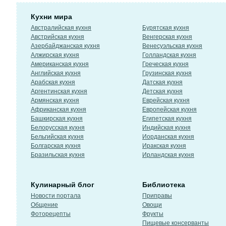
Кухни мира
Австралийская кухня
Бурятская кухня
Австрийская кухня
Венгерская кухня
Азербайджанская кухня
Венесуэльская кухня
Алжирская кухня
Голландская кухня
Американская кухня
Греческая кухня
Английская кухня
Грузинская кухня
Арабская кухня
Датская кухня
Аргентинская кухня
Детская кухня
Армянская кухня
Еврейская кухня
Африканская кухня
Европейская кухня
Башкирская кухня
Египетская кухня
Белорусская кухня
Индийская кухня
Бельгийская кухня
Иорданская кухня
Болгарская кухня
Иракская кухня
Бразильская кухня
Ирландская кухня
Кулинарный блог
Библиотека
Новости портала
Приправы
Общение
Овощи
Фоторецепты
Фрукты
Пищевые консерванты