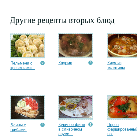
Другие рецепты вторых блюд
Каурма
Кчуч из
Пельмени с
телятины
креветками...
Куриное филе
Перец
Блины с
в сливочном
фаршированны
грибами.
соусе...
по-