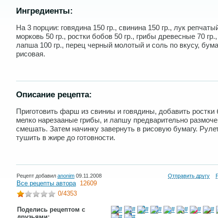
Ингредиенты:
На 3 порции: говядина 150 гр., свинина 150 гр., лук репчатый
морковь 50 гр., ростки бобов 50 гр., грибы древесные 70 гр.
лапша 100 гр., перец черный молотый и соль по вкусу, бума
рисовая.
Описание рецепта:
Приготовить фарш из свиниы и говядины, добавить ростки 
мелко нарезааные грибы, и лапшу предварительно размоче
смешать. Затем начинку завернуть в рисовую бумагу. Руле
тушить в жире до готовности.
Рецепт добавил
anonim
09.11.2008
Отправить другу
Все рецепты автора
12609
0
/4353
Поделись рецептом с
друзьями: