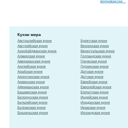
волновахски...
Кухни мира
Австралийская кухня
Бурятская кухня
Австрийская кухня
Венгерская кухня
Азербайджанская кухня
Венесуэльская кухня
Алжирская кухня
Голландская кухня
Американская кухня
Греческая кухня
Английская кухня
Грузинская кухня
Арабская кухня
Датская кухня
Аргентинская кухня
Детская кухня
Армянская кухня
Еврейская кухня
Африканская кухня
Европейская кухня
Башкирская кухня
Египетская кухня
Белорусская кухня
Индийская кухня
Бельгийская кухня
Иорданская кухня
Болгарская кухня
Иракская кухня
Бразильская кухня
Ирландская кухня