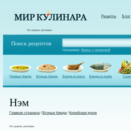
Рецепты
Блог
На правах рекламы:
Поиск рецептов
Например:
Кексы с начинкой
Первые блюда
Вторые блюда
Блюда из мяса
Блюда из рыбы
Сала
Нэм
Главная страница
/
Вторые блюда
/
Корейская кухня
На правах рекламы: