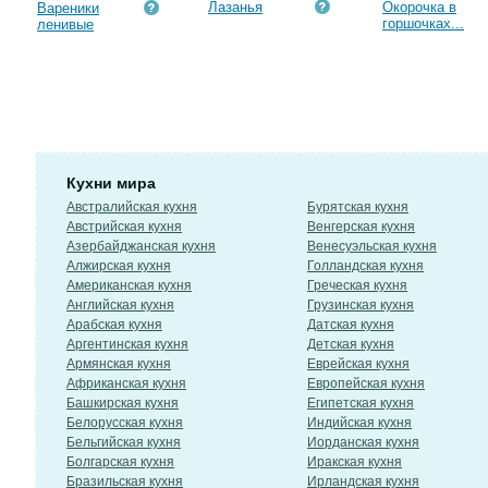
Лазанья
Окорочка в
Вареники
горшочках...
ленивые
Кухни мира
Австралийская кухня
Бурятская кухня
Австрийская кухня
Венгерская кухня
Азербайджанская кухня
Венесуэльская кухня
Алжирская кухня
Голландская кухня
Американская кухня
Греческая кухня
Английская кухня
Грузинская кухня
Арабская кухня
Датская кухня
Аргентинская кухня
Детская кухня
Армянская кухня
Еврейская кухня
Африканская кухня
Европейская кухня
Башкирская кухня
Египетская кухня
Белорусская кухня
Индийская кухня
Бельгийская кухня
Иорданская кухня
Болгарская кухня
Иракская кухня
Бразильская кухня
Ирландская кухня