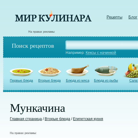
Рецепты
Блог
На правах рекламы:
Поиск рецептов
Например:
Кексы с начинкой
Первые блюда
Вторые блюда
Блюда из мяса
Блюда из рыбы
Сала
Мункачина
Главная страница
/
Вторые блюда
/
Египетская кухня
На правах рекламы: