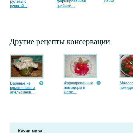
фаршированная
банке
рулеты с
грибами...
курагой...
Другие рецепты консервации
Фаршированные
Малос
Варенье из
помидоры в
помидо
крыжовника и
желе...
апельсинов...
Кухни мира