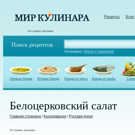
Рецепты
Блог
На правах рекламы:
Поиск рецептов
Например:
Кексы с начинкой
Первые блюда
Вторые блюда
Блюда из мяса
Блюда из рыбы
Сала
Белоцерковский салат
Главная страница
/
Консервация
/
Русская кухня
На правах рекламы: