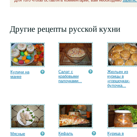
Для того чтобы оставлять комментарии, вам необходимо
зареги
Другие рецепты русской кухни
Салат с
Жюльен из
Куличи на
крабовыми
курицы в
манке
палочками...
«горшочках-
булочка...
Кефаль
Курица в
Мясные