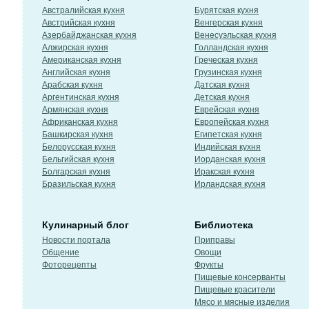
Австралийская кухня
Бурятская кухня
Австрийская кухня
Венгерская кухня
Азербайджанская кухня
Венесуэльская кухня
Алжирская кухня
Голландская кухня
Американская кухня
Греческая кухня
Английская кухня
Грузинская кухня
Арабская кухня
Датская кухня
Аргентинская кухня
Детская кухня
Армянская кухня
Еврейская кухня
Африканская кухня
Европейская кухня
Башкирская кухня
Египетская кухня
Белорусская кухня
Индийская кухня
Бельгийская кухня
Иорданская кухня
Болгарская кухня
Иракская кухня
Бразильская кухня
Ирландская кухня
Кулинарный блог
Библиотека
Новости портала
Приправы
Общение
Овощи
Фоторецепты
Фрукты
Пищевые консерванты
Пищевые красители
Мясо и мясные изделия