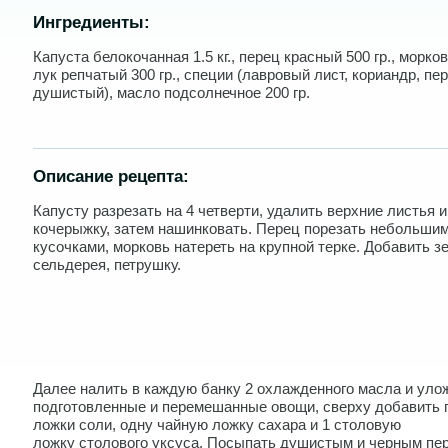
Ингредиенты:
Капуста белокочанная 1.5 кг., перец красный 500 гр., морковь
лук репчатый 300 гр., специи (лавровый лист, кориандр, пе
душистый), масло подсолнечное 200 гр.
Описание рецепта:
Капусту разрезать на 4 четверти, удалить верхние листья и
кочерыжку, затем нашинковать. Перец порезать небольши
кусочками, морковь натереть на крупной терке. Добавить з
сельдерея, петрушку.
Далее налить в каждую банку 2 охлажденного масла и уло
подготовленные и перемешанные овощи, сверху добавить 
ложки соли, одну чайную ложку сахара и 1 столовую
ложку столового уксуса. Посыпать душистым и черным пе