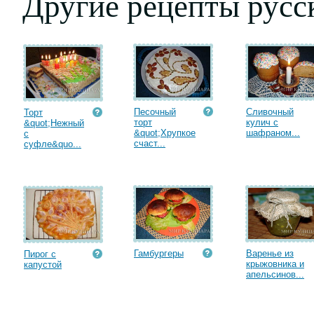
Другие рецепты русс
Песочный
Сливочный
Торт
торт
кулич с
&quot;Нежный
&quot;Хрупкое
шафраном...
с
счаст...
суфле&quo...
Гамбургеры
Варенье из
Пирог с
крыжовника и
капустой
апельсинов...