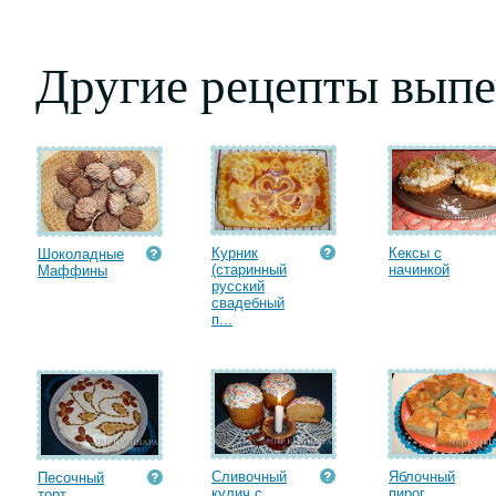
Другие рецепты выпе
Курник
Кексы с
Шоколадные
(старинный
начинкой
Маффины
русский
свадебный
п...
Сливочный
Яблочный
Песочный
кулич с
пирог
торт