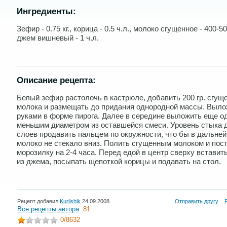
Ингредиенты:
Зефир - 0.75 кг., корица - 0.5 ч.л., молоко сгущенное - 400-50
джем вишневый - 1 ч.л.
Описание рецепта:
Белый зефир растолочь в кастрюле, добавить 200 гр. сгущ
молока и размещать до придания однородной массы. Выло
руками в форме пирога. Далее в середине выложить еще о
меньшим диаметром из оставшейся смеси. Уровень стыка 
слоев продавить пальцем по окружности, что бы в дальне
молоко не стекало вниз. Полить сгущенным молоком и пост
морозилку на 2-4 часа. Перед едой в центр сверху вставит
из джема, посыпать щепоткой корицы и подавать на стол.
Рецепт добавил
Kurilshik
24.09.2008
Отправить другу
Все рецепты автора
81
0
/8632