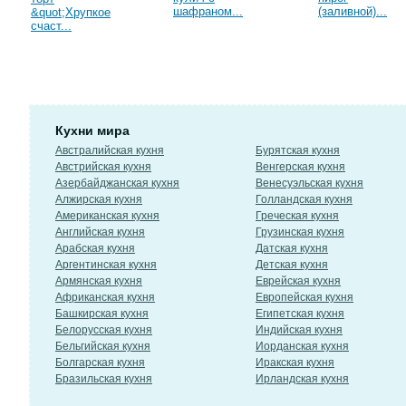
шафраном...
(заливной)...
&quot;Хрупкое
счаст...
Кухни мира
Австралийская кухня
Бурятская кухня
Австрийская кухня
Венгерская кухня
Азербайджанская кухня
Венесуэльская кухня
Алжирская кухня
Голландская кухня
Американская кухня
Греческая кухня
Английская кухня
Грузинская кухня
Арабская кухня
Датская кухня
Аргентинская кухня
Детская кухня
Армянская кухня
Еврейская кухня
Африканская кухня
Европейская кухня
Башкирская кухня
Египетская кухня
Белорусская кухня
Индийская кухня
Бельгийская кухня
Иорданская кухня
Болгарская кухня
Иракская кухня
Бразильская кухня
Ирландская кухня