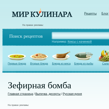
Рецепты
Блог
На правах рекламы:
Поиск рецептов
Например:
Кексы с начинкой
Первые блюда
Вторые блюда
Блюда из мяса
Блюда из рыбы
Сала
Зефирная бомба
Главная страница
/
Выпечка, десерты
/
Русская кухня
На правах рекламы: