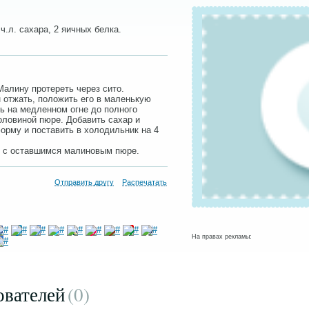
ч.л. сахара, 2 яичных белка.
Малину протереть через сито.
отжать, положить его в маленькую
ь на медленном огне до полного
оловиной пюре. Добавить сахар и
орму и поставить в холодильник на 4
ь с оставшимся малиновым пюре.
Отправить другу
Распечатать
На правах рекламы:
ователей
(0
)