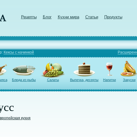
Рецепты
Блог
Кухни мира
Статьи
Продукты
р:
Кексы с начинкой
Расширенн
 мяса
Блюда из рыбы
Салаты
Выпечка, десерты
Напитки
Закуски
усс
вропейская кухня