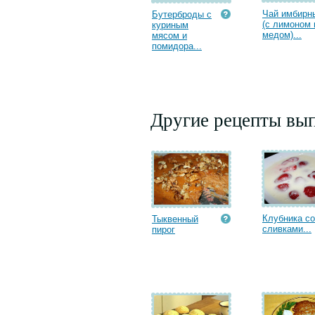
Чай имбирн
Бутерброды с
(с лимоном 
куриным
медом)...
мясом и
помидора...
Другие рецепты вып
Клубника со
Тыквенный
сливками...
пирог