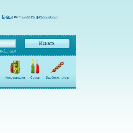
Войти
или
зарегистрироваться
ый поиск
Консервация
Соусы
Барбекю, гриль