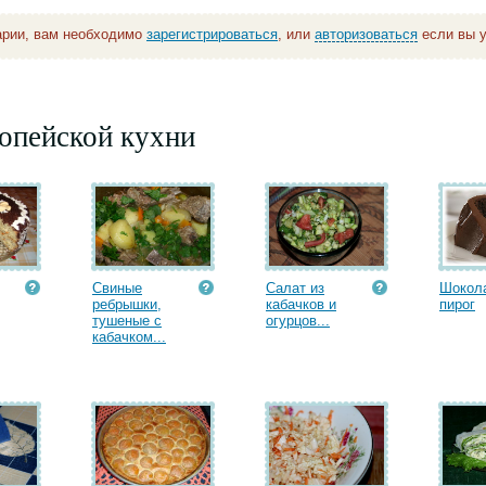
арии, вам необходимо
зарегистрироваться
, или
авторизоваться
если вы у
опейской кухни
Свиные
Салат из
Шокол
ребрышки,
кабачков и
пирог
тушеные с
огурцов...
кабачком...