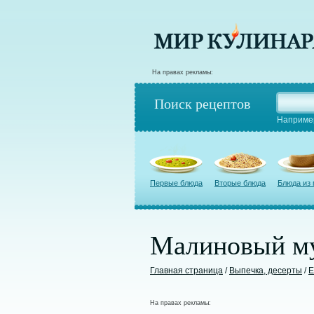
На правах рекламы:
Поиск рецептов
Наприме
Первые блюда
Вторые блюда
Блюда из
Малиновый м
Главная страница
/
Выпечка, десерты
/
Е
На правах рекламы: