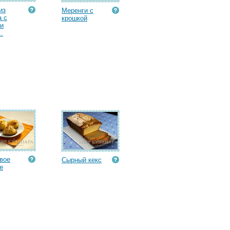
из
Меренги с
 с
крошкой
и
.
вое
Сырный кекс
е