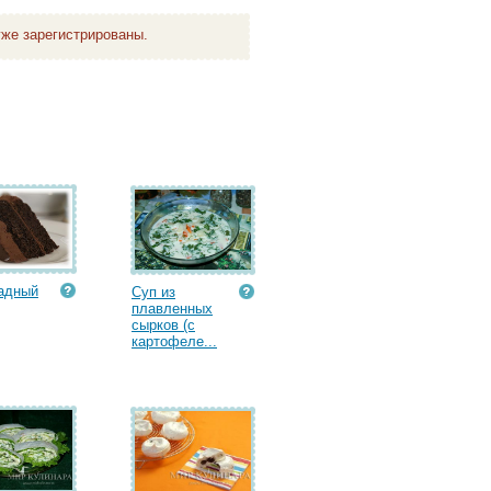
же зарегистрированы.
адный
Суп из
плавленных
сырков (с
картофеле...