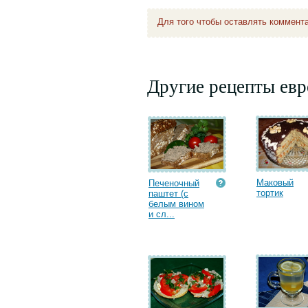
Для того чтобы оставлять коммент
Другие рецепты евр
Маковый
Печеночный
тортик
паштет (с
белым вином
и сл...