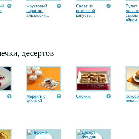
ый
Фруктовый
Салат из
Рулет 
и
пирог по-
пекинской
лаваша
эльзасски...
капусты...
сыром 
яйцом..
ечки, десертов
Меренги с
Слойки.
Кокосо
крошкой
печень