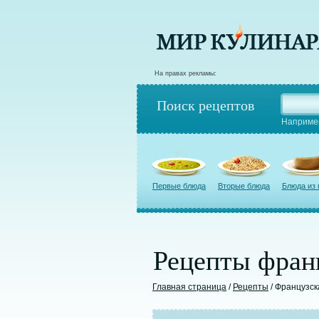
На правах рекламы:
Поиск рецептов
Наприме
Первые блюда
Вторые блюда
Блюда из
Рецепты фран
Главная страница
/
Рецепты
/ Французск