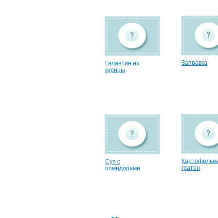
Заправка
Галантин из
курицы
Картофельн
Суп с
гратен
помидорами