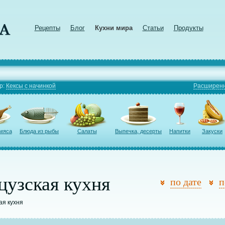
Рецепты
Блог
Кухни мира
Статьи
Продукты
р:
Кексы с начинкой
Расширенн
 мяса
Блюда из рыбы
Салаты
Выпечка, десерты
Напитки
Закуски
цузская кухня
по дате
п
ая кухня