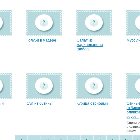
Голуби в мадере
Салат из
Мусс л
маринованных
грибов...
ый
Суп из бузины
Курица с грибами
Свины
отбивн
оливко
соусе...
Свинина
с оливк
луком