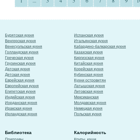
1
...
3
4
5
6
7
8
9
1
Бурятская кухня
Испанская кухня
Венгерская кухня
Итальянская кухня
Венесуэльская кухня
Кабардино-балкарская кухня
Голландская кухня
Казахская кухня
Греческая кухня
Киргизская кухня
Грузинская кухня
Китайская кухня
Датская кухня
Корейская кухня
Детская кухня
Кубинская кухня
Еврейская кухня
Кухни островитян
Европейская кухня
Латышская кухня
Египетская кухня
Литовская кухня
Индийская кухня
Мексиканская
Иорданская кухня
Молдавская кухня
Иракская кухня
Немецкая кухня
Ирландская кухня
Польская кухня
Библиотека
Калорийность
Приправы
Крупы, каши