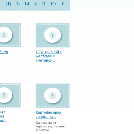
Ш
Щ
Ъ
Ы
Ь
Э
Ю
Я
й суп
Соус грибной с
желтками и
сметаной...
ы с
Картофельная
ми
запеканка...
и....
Запеканка из
тертого картофеля
с сыром.