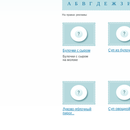
А
Б
В
Г
Д
Е
Ж
З
На правах рекламы:
Суп из булоч
Булочки с сыром
Булочки с сыром
на молоке
Суп овощно
Луково-яблочный
пирог...