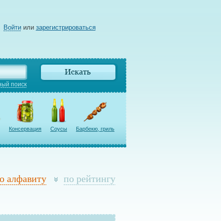
Войти
или
зарегистрироваться
ый поиск
Консервация
Соусы
Барбекю, гриль
о алфавиту
по рейтингу