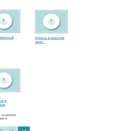
имонный
Курица в красном
вине...
е
ые в
вом
 тушенная
ами и