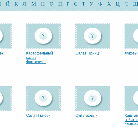
И
Й
К
Л
М
Н
О
П
Р
С
Т
У
Ф
Х
Ц
Ч
ек
Картофельный
Салат Принц
Луковы
салат
Фантазия...
й
Салат Грибок
Суп луковый
Каштан
взбиты
сливкам