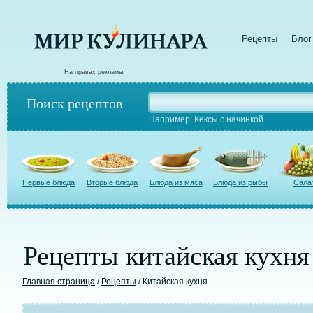
Рецепты
Блог
На правах рекламы:
Поиск рецептов
Например:
Кексы с начинкой
Первые блюда
Вторые блюда
Блюда из мяса
Блюда из рыбы
Сала
Рецепты китайская кухня
Главная страница
/
Рецепты
/ Китайская кухня