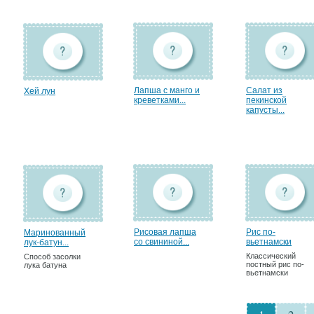
Лапша с манго и
Салат из
Хей лун
креветками...
пекинской
капусты...
Рисовая лапша
Рис по-
Маринованный
со свининой...
вьетнамски
лук-батун...
Классический
Способ засолки
постный рис по-
лука батуна
вьетнамски