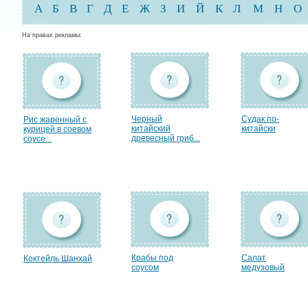
А
Б
В
Г
Д
Е
Ж
З
И
Й
К
Л
М
Н
О
На правах рекламы:
Черный
Cудак по-
Рис жаренный с
китайский
китайски
курицей в соевом
древесный гриб...
соусе...
Крабы под
Салат
Коктейль Шанхай
соусом
медузовый