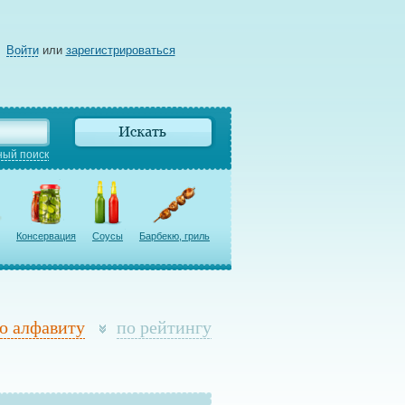
Войти
или
зарегистрироваться
ый поиск
Консервация
Соусы
Барбекю, гриль
о алфавиту
по рейтингу