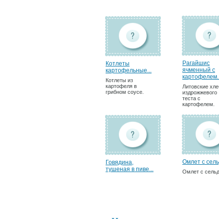
Рагайшис
Котлеты
ячменный с
картофельные...
картофелем..
Котлеты из
картофеля в
Литовские хл
грибном соусе.
издрожжевого
теста с
картофелем.
Омлет с сель
Говядина,
тушеная в пиве...
Омлет с сель