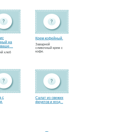
ис
Крем кофейный.
ный на
Заварной
ваше....
сливочный крем с
кофе.
ий хлеб
а с
Салат из свежих
м.
фруктов и ягод...