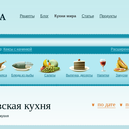
Рецепты
Блог
Кухни мира
Статьи
Продукты
р:
Кексы с начинкой
Расширенн
 мяса
Блюда из рыбы
Салаты
Выпечка, десерты
Напитки
Закуски
ская кухня
по дате
п
 кухня