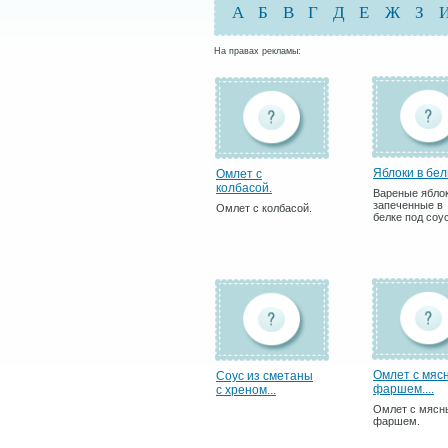
А
Б
В
Г
Д
Е
Ж
З
На правах рекламы:
Яблоки в бел
Омлет с
колбасой.
Вареные яблок
запеченные в
Омлет с колбасой.
белке под соу
Омлет с мяс
Соус из сметаны
фаршем....
с хреном...
Омлет с мяс
фаршем.