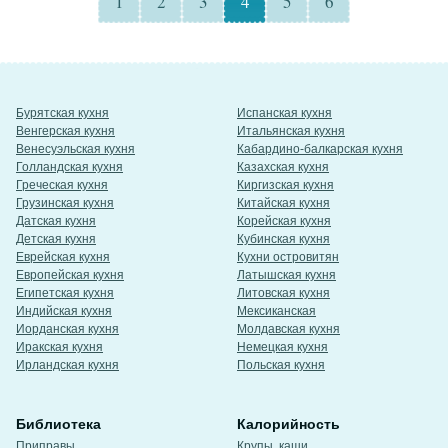
1
2
3
4
5
6
Бурятская кухня
Испанская кухня
Венгерская кухня
Итальянская кухня
Венесуэльская кухня
Кабардино-балкарская кухня
Голландская кухня
Казахская кухня
Греческая кухня
Киргизская кухня
Грузинская кухня
Китайская кухня
Датская кухня
Корейская кухня
Детская кухня
Кубинская кухня
Еврейская кухня
Кухни островитян
Европейская кухня
Латышская кухня
Египетская кухня
Литовская кухня
Индийская кухня
Мексиканская
Иорданская кухня
Молдавская кухня
Иракская кухня
Немецкая кухня
Ирландская кухня
Польская кухня
Библиотека
Калорийность
Приправы
Крупы, каши