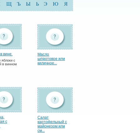
Ш
Щ
Ъ
Ы
Ь
Э
Ю
Я
в вине.
Масло
шпротовое или
 яблоки с
киличное...
й в винном
на,
Салат
ая с
картофельный с
.
майонезом или
см...