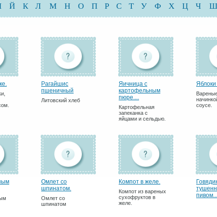
И
Й
К
Л
М
Н
О
П
Р
С
Т
У
Ф
Х
Ц
Ч
ке.
Рагайшис
Яичница с
Яблоки 
пшеничный
картофельным
и,
Вареные
пюре....
начинко
Литовский хлеб
сом.
соусе.
Картофельная
запеканка с
яйцами и сельдью.
ным
Омлет со
Компот в желе.
Говяди
шпинатом.
тушенн
Компот из вареных
пивом..
сухофруктов в
ным
Омлет со
желе.
шпинатом