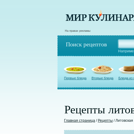
На правах рекламы:
Поиск рецептов
Наприме
Первые блюда
Вторые блюда
Блюда из
Рецепты литов
Главная страница
/
Рецепты
/ Литовская