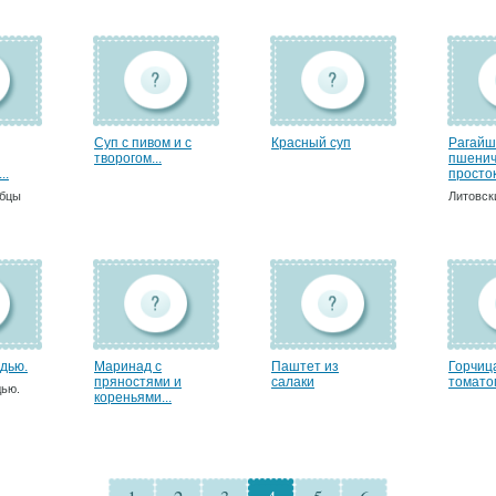
Суп с пивом и с
Красный суп
Рагайш
творогом...
пшенич
..
просток
ебцы
Литовск
дью.
Маринад с
Паштет из
Горчиц
пряностями и
салаки
томато
дью.
кореньями...