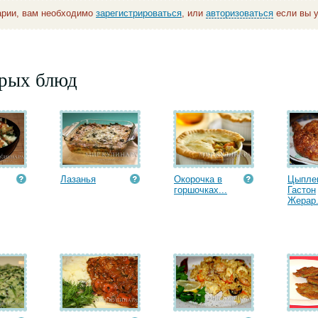
арии, вам необходимо
зарегистрироваться
, или
авторизоваться
если вы у
орых блюд
Лазанья
Окорочка в
Цыпле
горшочках...
Гастон
Жерар.