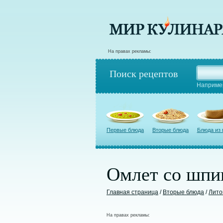
На правах рекламы:
Поиск рецептов
Наприме
Первые блюда
Вторые блюда
Блюда из
Омлет со шпи
Главная страница
/
Вторые блюда
/
Лито
На правах рекламы: