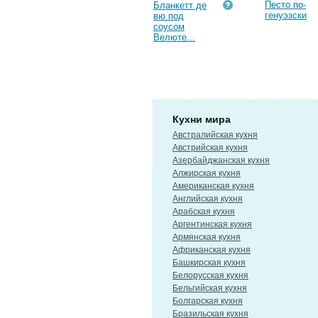
Песто по-
Бланкетт де
генуэзски
вю под
соусом
Велюте...
Кухни мира
Австралийская кухня
Австрийская кухня
Азербайджанская кухня
Алжирская кухня
Американская кухня
Английская кухня
Арабская кухня
Аргентинская кухня
Армянская кухня
Африканская кухня
Башкирская кухня
Белорусская кухня
Бельгийская кухня
Болгарская кухня
Бразильская кухня