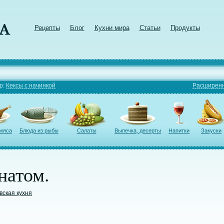
Рецепты
Блог
Кухни мира
Статьи
Продукты
р:
Кексы с начинкой
Расширенн
 мяса
Блюда из рыбы
Салаты
Выпечка, десерты
Напитки
Закуски
натом.
вская кухня