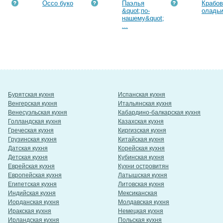
Оссо буко
Паэлья
Крабо
&quot;по-
оладь
нашему&quot;
...
Бурятская кухня
Испанская кухня
Венгерская кухня
Итальянская кухня
Венесуэльская кухня
Кабардино-балкарская кухня
Голландская кухня
Казахская кухня
Греческая кухня
Киргизская кухня
Грузинская кухня
Китайская кухня
Датская кухня
Корейская кухня
Детская кухня
Кубинская кухня
Еврейская кухня
Кухни островитян
Европейская кухня
Латышская кухня
Египетская кухня
Литовская кухня
Индийская кухня
Мексиканская
Иорданская кухня
Молдавская кухня
Иракская кухня
Немецкая кухня
Ирландская кухня
Польская кухня