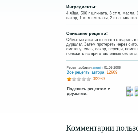
Ингредиенты:
4 яйца, 500 г шпината, 3 ст.л. масла,
сахар, 1 ст.л сметаны, 2 ст.л. молока.
Описание рецепта:
Обмытые листья шпината отварить в 
дуршлаг. Затем протереть через сито
сметану, соль, сахар, перец и, поме
положить на приготовленные омлеты,
Рецепт добавил
anonim
01.09.2008
Все рецепты автора
12609
0
/2269
Поделись рецептом с
друзьями:
Комментарии польз