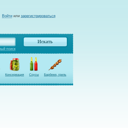
Войти
или
зарегистрироваться
ый поиск
Консервация
Соусы
Барбекю, гриль