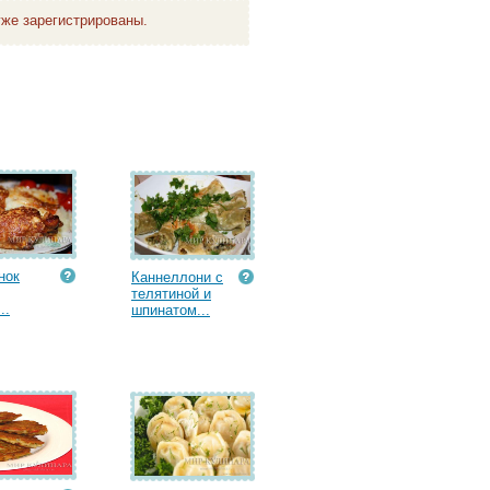
же зарегистрированы.
нок
Каннеллони с
телятиной и
..
шпинатом...