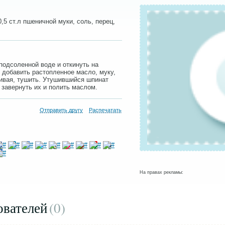
 0,5 ст.л пшеничной муки, соль, перец,
подсоленной воде и откинуть на
, добавить растопленное масло, муку,
шивая, тушить. Утушившийся шпинат
 завернуть их и полить маслом.
Отправить другу
Распечатать
На правах рекламы:
ователей
(0
)