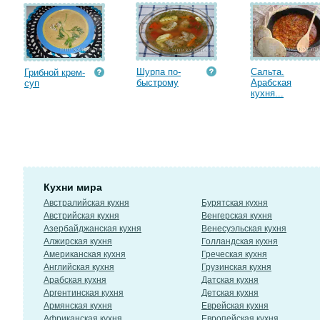
Шурпа по-
Сальта.
Грибной крем-
быстрому
Арабская
суп
кухня...
Кухни мира
Австралийская кухня
Бурятская кухня
Австрийская кухня
Венгерская кухня
Азербайджанская кухня
Венесуэльская кухня
Алжирская кухня
Голландская кухня
Американская кухня
Греческая кухня
Английская кухня
Грузинская кухня
Арабская кухня
Датская кухня
Аргентинская кухня
Детская кухня
Армянская кухня
Еврейская кухня
Африканская кухня
Европейская кухня