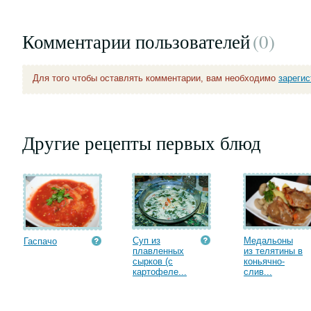
Комментарии пользователей
(0
)
Для того чтобы оставлять комментарии, вам необходимо
зареги
Другие рецепты первых блюд
Суп из
Медальоны
Гаспачо
плавленных
из телятины в
сырков (с
коньячно-
картофеле...
слив...