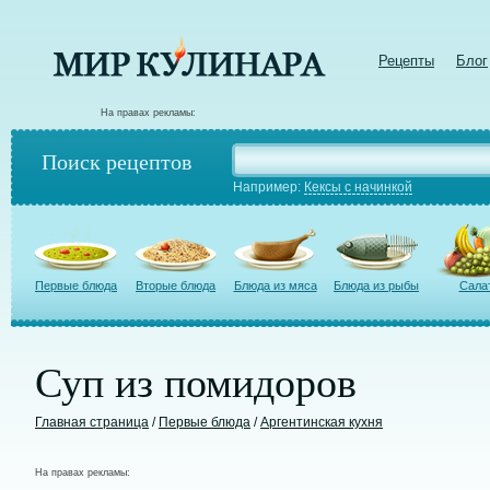
Рецепты
Блог
На правах рекламы:
Поиск рецептов
Например:
Кексы с начинкой
Первые блюда
Вторые блюда
Блюда из мяса
Блюда из рыбы
Сала
Суп из помидоров
Главная страница
/
Первые блюда
/
Аргентинская кухня
На правах рекламы: