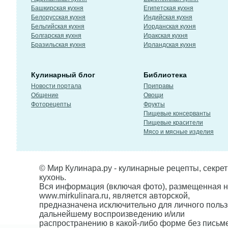
Башкирская кухня
Египетская кухня
Белорусская кухня
Индийская кухня
Бельгийская кухня
Иорданская кухня
Болгарская кухня
Иракская кухня
Бразильская кухня
Ирландская кухня
Кулинарный блог
Библиотека
Новости портала
Приправы
Общение
Овощи
Фоторецепты
Фрукты
Пищевые консерванты
Пищевые красители
Мясо и мясные изделия
© Мир Кулинара.ру - кулинарные рецепты, секре
кухонь.
Вся информация (включая фото), размещенная н
www.mirkulinara.ru, является авторской,
предназначена исключительно для личного польз
дальнейшему воспроизведению и/или
распространению в какой-либо форме без письм