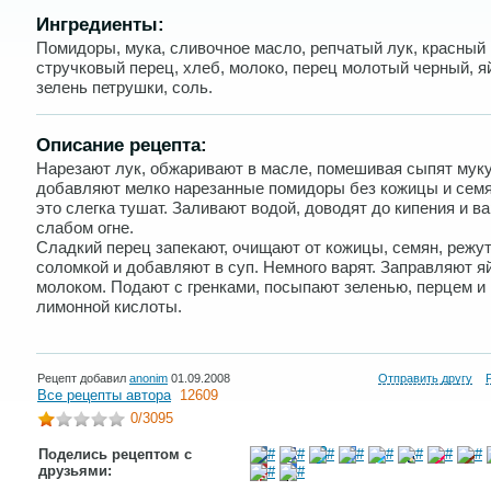
Ингредиенты:
Помидоры, мука, сливочное масло, репчатый лук, красный
стручковый перец, хлеб, молоко, перец молотый черный, я
зелень петрушки, соль.
Описание рецепта:
Нарезают лук, обжаривают в масле, помешивая сыпят муку
добавляют мелко нарезанные помидоры без кожицы и семя
это слегка тушат. Заливают водой, доводят до кипения и ва
слабом огне.
Сладкий перец запекают, очищают от кожицы, семян, режу
соломкой и добавляют в суп. Немного варят. Заправляют я
молоком. Подают с гренками, посыпают зеленью, перцем и
лимонной кислоты.
Рецепт добавил
anonim
01.09.2008
Отправить другу
Все рецепты автора
12609
0
/3095
Поделись рецептом с
друзьями: