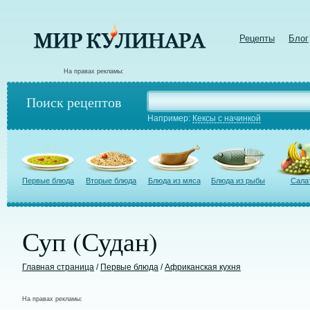
Рецепты
Блог
На правах рекламы:
Поиск рецептов
Например:
Кексы с начинкой
Первые блюда
Вторые блюда
Блюда из мяса
Блюда из рыбы
Сала
Суп (Судан)
Главная страница
/
Первые блюда
/
Африканская кухня
На правах рекламы: