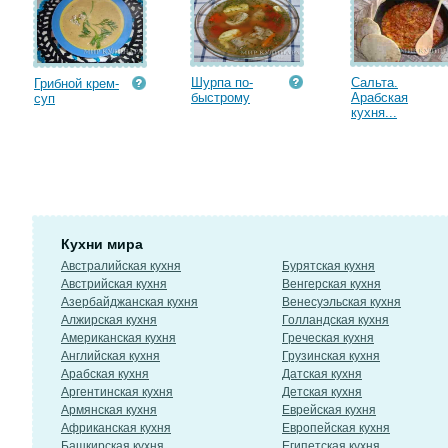
Шурпа по-
Сальта.
Грибной крем-
быстрому
Арабская
суп
кухня...
Кухни мира
Австралийская кухня
Бурятская кухня
Австрийская кухня
Венгерская кухня
Азербайджанская кухня
Венесуэльская кухня
Алжирская кухня
Голландская кухня
Американская кухня
Греческая кухня
Английская кухня
Грузинская кухня
Арабская кухня
Датская кухня
Аргентинская кухня
Детская кухня
Армянская кухня
Еврейская кухня
Африканская кухня
Европейская кухня
Башкирская кухня
Египетская кухня