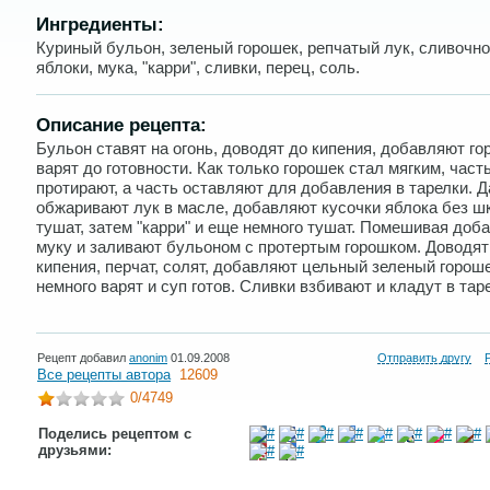
Ингредиенты:
Куриный бульон, зеленый горошек, репчатый лук, сливочно
яблоки, мука, "карри", сливки, перец, соль.
Описание рецепта:
Бульон ставят на огонь, доводят до кипения, добавляют го
варят до готовности. Как только горошек стал мягким, часть
протирают, а часть оставляют для добавления в тарелки. 
обжаривают лук в масле, добавляют кусочки яблока без ш
тушат, затем "карри" и еще немного тушат. Помешивая доб
муку и заливают бульоном с протертым горошком. Доводят
кипения, перчат, солят, добавляют цельный зеленый гороше
немного варят и суп готов. Сливки взбивают и кладут в тар
Рецепт добавил
anonim
01.09.2008
Отправить другу
Все рецепты автора
12609
0
/4749
Поделись рецептом с
друзьями: