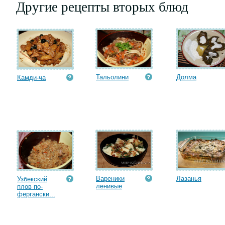
Другие рецепты вторых блюд
Тальолини
Долма
Камди-ча
Вареники
Лазанья
Узбекский
ленивые
плов по-
фергански...