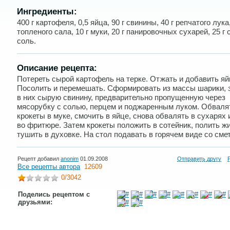
Ингредиенты:
400 г картофеля, 0,5 яйца, 90 г свинины, 40 г репчатого лука,
топленого сала, 10 г муки, 20 г панировочных сухарей, 25 г
соль.
Описание рецепта:
Потереть сырой картофель на терке. Отжать и добавить яй
Посолить и перемешать. Сформировать из массы шарики, 
в них сырую свинину, предварительно пропущенную через
мясорубку с солью, перцем и поджаренным луком. Обваля
крокеты в муке, смочить в яйце, снова обвалять в сухарях 
во фритюре. Затем крокеты положить в сотейник, полить ж
тушить в духовке. На стол подавать в горячем виде со сме
Рецепт добавил
anonim
01.09.2008
Отправить другу
Все рецепты автора
12609
0
/3042
Поделись рецептом с
друзьями: