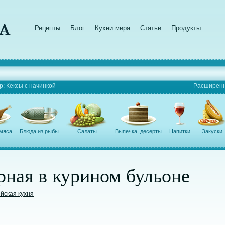
Рецепты
Блог
Кухни мира
Статьи
Продукты
р:
Кексы с начинкой
Расширенн
 мяса
Блюда из рыбы
Салаты
Выпечка, десерты
Напитки
Закуски
рная в курином бульоне
йская кухня