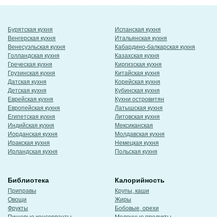
Бурятская кухня
Испанская кухня
Венгерская кухня
Итальянская кухня
Венесуэльская кухня
Кабардино-балкарская кухня
Голландская кухня
Казахская кухня
Греческая кухня
Киргизская кухня
Грузинская кухня
Китайская кухня
Датская кухня
Корейская кухня
Детская кухня
Кубинская кухня
Еврейская кухня
Кухни островитян
Европейская кухня
Латышская кухня
Египетская кухня
Литовская кухня
Индийская кухня
Мексиканская
Иорданская кухня
Молдавская кухня
Иракская кухня
Немецкая кухня
Ирландская кухня
Польская кухня
Библиотека
Калорийность
Приправы
Крупы, каши
Овощи
Жиры
Фрукты
Бобовые, орехи