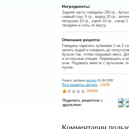
Ингредиенты:
Задняя часть говядины 250 гр., бульон
соевый соус 5 гр., водка 10 гр., зеле
петрушка 10 гр., укроп 10 гр., сахар 
гвоздики и соль по вкусу.
Описание рецепта:
Говядину нарезать кубиками 2 на 2 с
залить водой и отварить до полугото
бульон так, чтобы покрывал мясо. До
и остальные специи. Перемешать и в
огне. Подавать вместе с бульоном, 
луком.
Рецепт добавил
anonim
01.09.2008
Все рецепты автора
12609
0
/5646
Поделись рецептом с
друзьями:
Комментарии польз