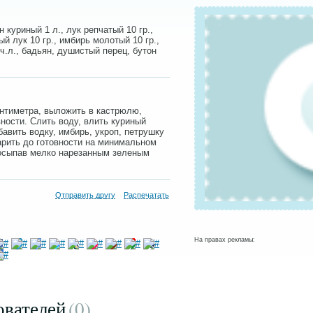
 куриный 1 л., лук репчатый 10 гр.,
ный лук 10 гр., имбирь молотый 10 гр.,
1 ч.л., бадьян, душистый перец, бутон
антиметра, выложить в кастрюлю,
вности. Слить воду, влить куриный
бавить водку, имбирь, укроп, петрушку
арить до готовности на минимальном
посыпав мелко нарезанным зеленым
Отправить другу
Распечатать
На правах рекламы:
ователей
(0
)