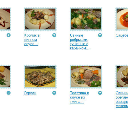
Кролик в
Свиные
Сацеб
винном
ребрышки,
соусе...
тушеные с
кабачком...
Гурули
Телятина в
Свинин
соусе из
ореган
тмина...
овощн
миксом