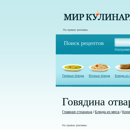
На правах рекламы:
Поиск рецептов
Наприме
Первые блюда
Вторые блюда
Блюда из
Говядина отва
Главная страница
/
Блюда из мяса
/
Коре
На правах рекламы: