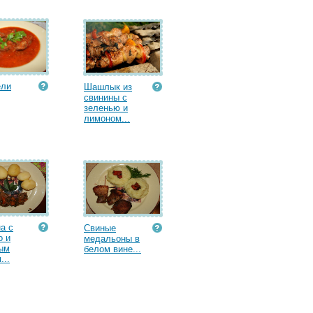
ели
Шашлык из
свинины с
зеленью и
лимоном...
а с
Свиные
о и
медальоны в
ым
белом вине...
...