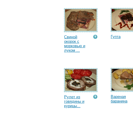
Гупта
Свиной
окорок с
морковью и
луком ...
Вареная
Рулет из
баранина
говядины и
курицы...