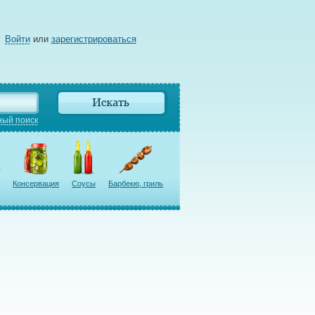
Войти
или
зарегистрироваться
ый поиск
Консервация
Соусы
Барбекю, гриль