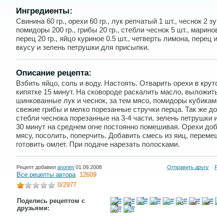
Ингредиенты:
Свинина 60 гр., орехи 60 гр., лук репчатый 1 шт., чеснок 2 з
помидоры 200 гр., грибы 20 гр., стебли чеснок 5 шт., марин
перец 20 гр., яйцо куриное 0.5 шт., четверть лимона, перец 
вкусу и зелень петрушки для присыпки.
Описание рецепта:
Взбить яйцо, соль и воду. Настоять. Отварить орехи в крут
кипятке 15 минут. На сковороде раскалить масло, выложит
шинкованные лук и чеснок, за тем мясо, помидоры кубикам
свежие грибы и мелко порезанные стручки перца. Так же д
стебли чеснока порезанные на 3-4 части, зелень петрушки 
30 минут на среднем огне постоянно помешивая. Орехи доб
мясу, посолить, поперчить. Добавить смесь из яиц, переме
готовить омлет. При подаче нарезать полосками.
Рецепт добавил
anonim
01.09.2008
Отправить другу
Все рецепты автора
12609
0
/2977
Поделись рецептом с
друзьями: