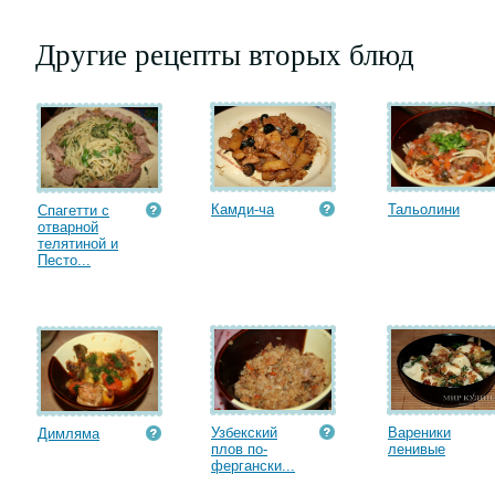
Другие рецепты вторых блюд
Камди-ча
Тальолини
Спагетти с
отварной
телятиной и
Песто...
Узбекский
Вареники
Димляма
плов по-
ленивые
фергански...