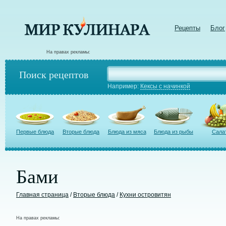
Рецепты
Блог
На правах рекламы:
Поиск рецептов
Например:
Кексы с начинкой
Первые блюда
Вторые блюда
Блюда из мяса
Блюда из рыбы
Сала
Бами
Главная страница
/
Вторые блюда
/
Кухни островитян
На правах рекламы: