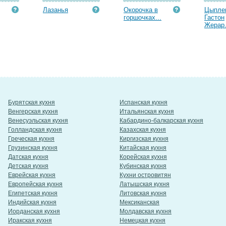
Лазанья
Окорочка в
Цыпле
горшочках...
Гастон
Жерар.
Бурятская кухня
Испанская кухня
Венгерская кухня
Итальянская кухня
Венесуэльская кухня
Кабардино-балкарская кухня
Голландская кухня
Казахская кухня
Греческая кухня
Киргизская кухня
Грузинская кухня
Китайская кухня
Датская кухня
Корейская кухня
Детская кухня
Кубинская кухня
Еврейская кухня
Кухни островитян
Европейская кухня
Латышская кухня
Египетская кухня
Литовская кухня
Индийская кухня
Мексиканская
Иорданская кухня
Молдавская кухня
Иракская кухня
Немецкая кухня