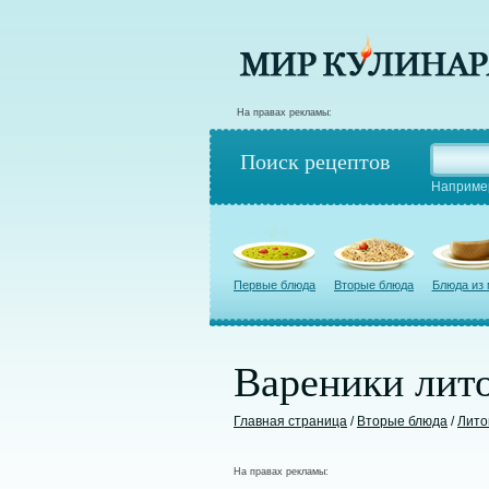
На правах рекламы:
Поиск рецептов
Наприме
Первые блюда
Вторые блюда
Блюда из
Вареники лит
Главная страница
/
Вторые блюда
/
Лито
На правах рекламы: