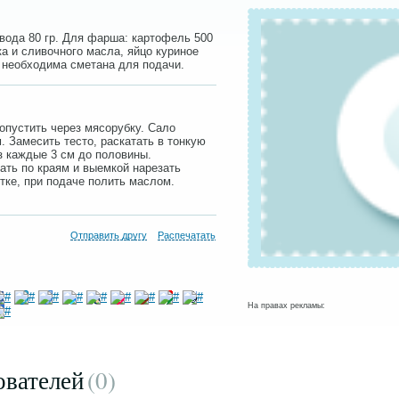
, вода 80 гр. Для фарша: картофель 500
ика и сливочного масла, яйцо куриное
же необходима сметана для подачи.
опустить через мясорубку. Сало
. Замесить тесто, раскатать в тонкую
з каждые 3 см до половины.
ть по краям и выемкой нарезать
тке, при подаче полить маслом.
Отправить другу
Распечатать
На правах рекламы:
ователей
(0
)