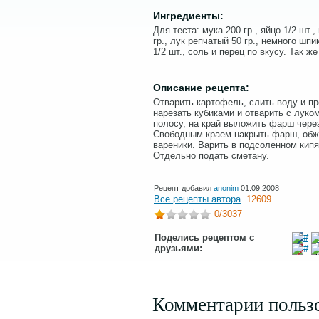
Ингредиенты:
Для теста: мука 200 гр., яйцо 1/2 шт.
гр., лук репчатый 50 гр., немного шп
1/2 шт., соль и перец по вкусу. Так 
Описание рецепта:
Отварить картофель, слить воду и пр
нарезать кубиками и отварить с луком
полосу, на край выложить фарш чере
Свободным краем накрыть фарш, обжа
вареники. Варить в подсоленном кипя
Отдельно подать сметану.
Рецепт добавил
anonim
01.09.2008
Все рецепты автора
12609
0
/3037
Поделись рецептом с
друзьями:
Комментарии польз