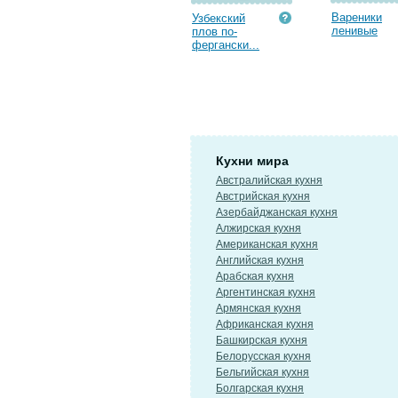
Вареники
Узбекский
ленивые
плов по-
фергански...
Кухни мира
Австралийская кухня
Австрийская кухня
Азербайджанская кухня
Алжирская кухня
Американская кухня
Английская кухня
Арабская кухня
Аргентинская кухня
Армянская кухня
Африканская кухня
Башкирская кухня
Белорусская кухня
Бельгийская кухня
Болгарская кухня