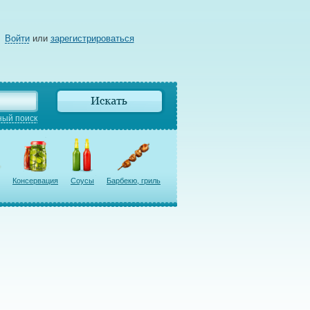
Войти
или
зарегистрироваться
ый поиск
Консервация
Соусы
Барбекю, гриль