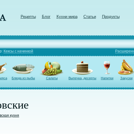
Рецепты
Блог
Кухни мира
Статьи
Продукты
р:
Кексы с начинкой
Расширенн
 мяса
Блюда из рыбы
Салаты
Выпечка, десерты
Напитки
Закуски
овские
вская кухня