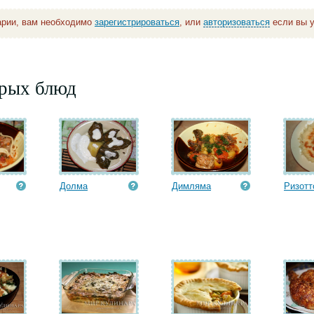
арии, вам необходимо
зарегистрироваться
, или
авторизоваться
если вы у
орых блюд
Долма
Димляма
Ризотт