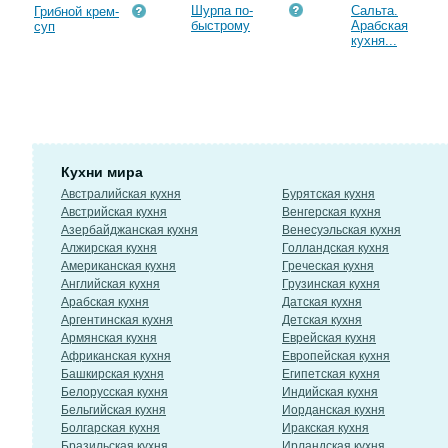
Шурпа по-
Сальта.
Грибной крем-
быстрому
Арабская
суп
кухня...
Кухни мира
Австралийская кухня
Бурятская кухня
Австрийская кухня
Венгерская кухня
Азербайджанская кухня
Венесуэльская кухня
Алжирская кухня
Голландская кухня
Американская кухня
Греческая кухня
Английская кухня
Грузинская кухня
Арабская кухня
Датская кухня
Аргентинская кухня
Детская кухня
Армянская кухня
Еврейская кухня
Африканская кухня
Европейская кухня
Башкирская кухня
Египетская кухня
Белорусская кухня
Индийская кухня
Бельгийская кухня
Иорданская кухня
Болгарская кухня
Иракская кухня
Бразильская кухня
Ирландская кухня