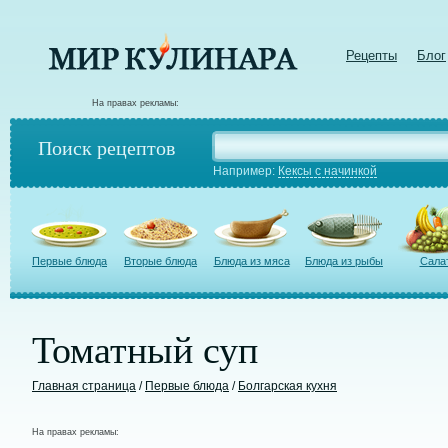
Рецепты
Блог
На правах рекламы:
Поиск рецептов
Например:
Кексы с начинкой
Первые блюда
Вторые блюда
Блюда из мяса
Блюда из рыбы
Сала
Томатный суп
Главная страница
/
Первые блюда
/
Болгарская кухня
На правах рекламы: