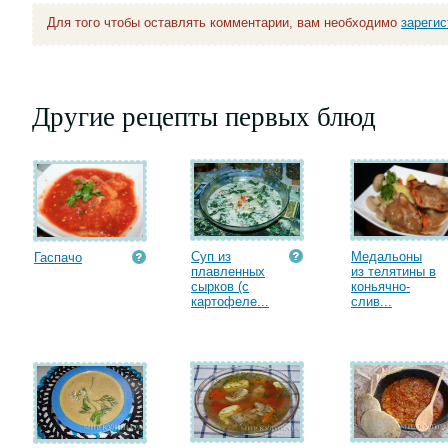
Для того чтобы оставлять комментарии, вам необходимо
зареги
Другие рецепты первых блюд
Суп из
Медальоны
Гаспачо
плавленных
из телятины в
сырков (с
коньячно-
картофеле...
слив...