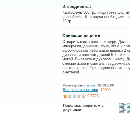
Ингредиенты:
Картофель 500 гр., яйцо треть шт., мук
свиной жир. Для соуса необходимо: са
25 гр.
Описание рецепта:
Отварить картофель в кожуре. Далее
мясорубки, добавить муку, яйца и со
сформировать небольшие шарики 2 см
диагонали палочки длиной 5-7 см и 
мукой. Выпекать в духовом шкафу. Д
смесью жира и сметаны, выдерживаю
несколько раз. При подаче полить со
сметаной.
Рецепт добавил
anonim
01.09.2008
Все рецепты автора
12609
0
/3725
Поделись рецептом с
друзьями: