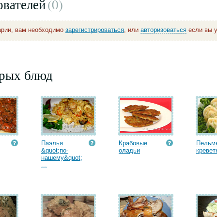
ователей
(0
)
арии, вам необходимо
зарегистрироваться
, или
авторизоваться
если вы у
орых блюд
Паэлья
Крабовые
Пельм
&quot;по-
оладьи
кревет
нашему&quot;
...