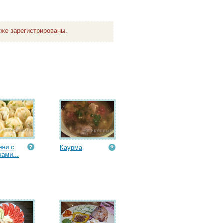
же зарегистрированы.
ени с
Каурма
ками...