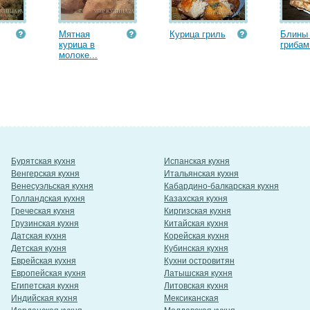
Мятная
Курица гриль
Блины
курица в
грибам
молоке...
Бурятская кухня
Испанская кухня
Венгерская кухня
Итальянская кухня
Венесуэльская кухня
Кабардино-балкарская кухня
Голландская кухня
Казахская кухня
Греческая кухня
Киргизская кухня
Грузинская кухня
Китайская кухня
Датская кухня
Корейская кухня
Детская кухня
Кубинская кухня
Еврейская кухня
Кухни островитян
Европейская кухня
Латышская кухня
Египетская кухня
Литовская кухня
Индийская кухня
Мексиканская