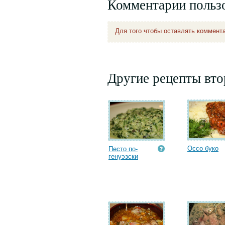
Комментарии польз
Для того чтобы оставлять коммент
Другие рецепты вт
Оссо буко
Песто по-
генуэзски