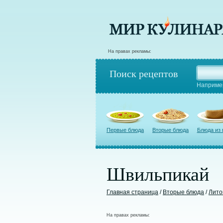
На правах рекламы:
Поиск рецептов
Наприме
Первые блюда
Вторые блюда
Блюда из
Швильпикай
Главная страница
/
Вторые блюда
/
Лито
На правах рекламы: