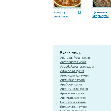
Цыпленок
Кчуч из
чкармеули
телятины
Кухни мира
Австралийская кухня
Австрийская кухня
Азербайджанская кухня
Алжирская кухня
Американская кухня
Английская кухня
Арабская кухня
Аргентинская кухня
Армянская кухня
Африканская кухня
Башкирская кухня
Белорусская кухня