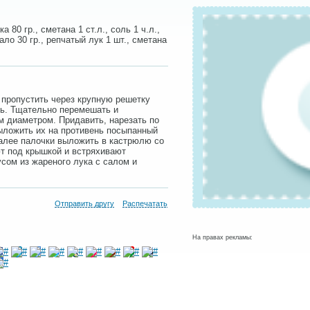
а 80 гр., сметана 1 ст.л., соль 1 ч.л.,
ло 30 гр., репчатый лук 1 шт., сметана
 пропустить через крупную решетку
ль. Тщательно перемешать и
 диаметром. Придавить, нарезать по
выложить их на противень посыпанный
алее палочки выложить в кастрюлю со
т под крышкой и встряхивают
усом из жареного лука с салом и
Отправить другу
Распечатать
На правах рекламы: