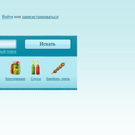
Войти
или
зарегистрироваться
ый поиск
Консервация
Соусы
Барбекю, гриль