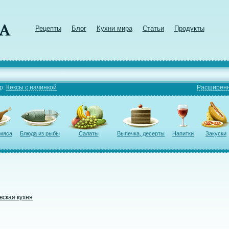
Рецепты
Блог
Кухни мира
Статьи
Продукты
р:
Кексы с начинкой
Расширенн
 мяса
Блюда из рыбы
Салаты
Выпечка, десерты
Напитки
Закуски
вская кухня