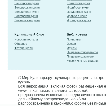
Башкирская кухня
Египетская кухня
Белорусская кухня
Индийская кухня
Бельгийская кухня
Иорданская кухня
Болгарская кухня
Иракская кухня
Бразильская кухня
Ирландская кухня
Кулинарный блог
Библиотека
Новости портала
Приправы
Общение
Овощи
Фоторецепты
Фрукты
Пищевые консерванты
Пищевые красители
Мясо и мясные изделия
© Мир Кулинара.ру - кулинарные рецепты, секре
кухонь.
Вся информация (включая фото), размещенная н
www.mirkulinara.ru, является авторской,
предназначена исключительно для личного польз
дальнейшему воспроизведению и/или
распространению в какой-либо форме без письм