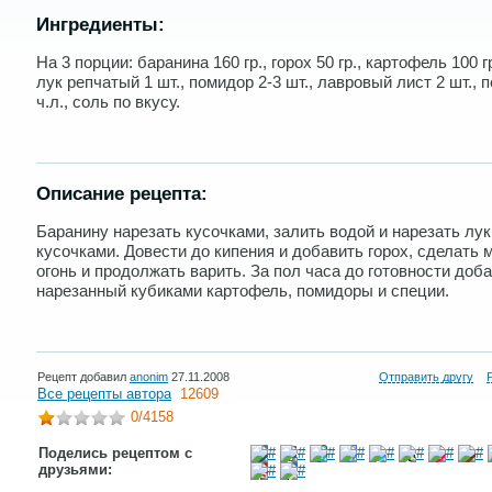
Ингредиенты:
На 3 порции: баранина 160 гр., горох 50 гр., картофель 100 гр
лук репчатый 1 шт., помидор 2-3 шт., лавровый лист 2 шт., п
ч.л., соль по вкусу.
Описание рецепта:
Баранину нарезать кусочками, залить водой и нарезать лук
кусочками. Довести до кипения и добавить горох, сделать
огонь и продолжать варить. За пол часа до готовности доб
нарезанный кубиками картофель, помидоры и специи.
Рецепт добавил
anonim
27.11.2008
Отправить другу
Все рецепты автора
12609
0
/4158
Поделись рецептом с
друзьями: