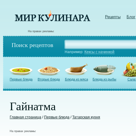
Рецепты
Блог
На правах рекламы:
Поиск рецептов
Например:
Кексы с начинкой
Первые блюда
Вторые блюда
Блюда из мяса
Блюда из рыбы
Сала
Гайнатма
Главная страница
/
Первые блюда
/
Татарская кухня
На правах рекламы: