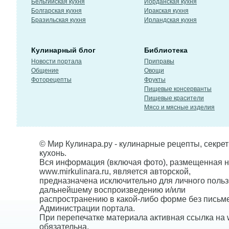
Бельгийская кухня
Иорданская кухня
Болгарская кухня
Иракская кухня
Бразильская кухня
Ирландская кухня
Кулинарный блог
Библиотека
Новости портала
Приправы
Общение
Овощи
Фоторецепты
Фрукты
Пищевые консерванты
Пищевые красители
Мясо и мясные изделия
© Мир Кулинара.ру - кулинарные рецепты, секре
кухонь.
Вся информация (включая фото), размещенная н
www.mirkulinara.ru, является авторской,
предназначена исключительно для личного польз
дальнейшему воспроизведению и/или
распространению в какой-либо форме без письм
Администрации портала.
При перепечатке материала активная ссылка на w
обязательна.