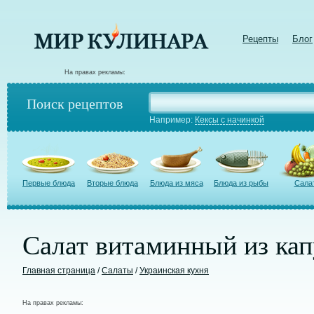
Рецепты
Блог
На правах рекламы:
Поиск рецептов
Например:
Кексы с начинкой
Первые блюда
Вторые блюда
Блюда из мяса
Блюда из рыбы
Сала
Салат витаминный из ка
Главная страница
/
Салаты
/
Украинская кухня
На правах рекламы: