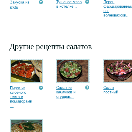
Тушеное мясо
Перец
Закуска из
в котелке...
фаршированны
лука
по-
волновахски...
Другие рецепты салатов
Салат из
Салат
Пирог из
кабачков и
постный
слоеного
огурцов...
теста с
помидорами
...