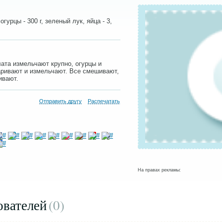
 огурцы - 300 г, зеленый лук, яйца - 3,
ата измельчают крупно, огурцы и
аривают и измельчают. Все смешивают,
ивают.
Отправить другу
Распечатать
На правах рекламы:
ователей
(0
)