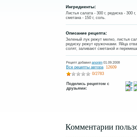
Ингредиенты:
Листья салата - 300 г, редиска - 300 г,
сметана - 150 г, соль.
Описание рецепта:
Зеленый лук режут мелко, листья сал
редиску режут кружочками. Яйца отв
солят, заливают сметаной и перемеш
Рецепт добавил
anonim
01.09.2008
Все рецепты автора
12609
0
/2783
Поделись рецептом с
друзьями:
Комментарии польз