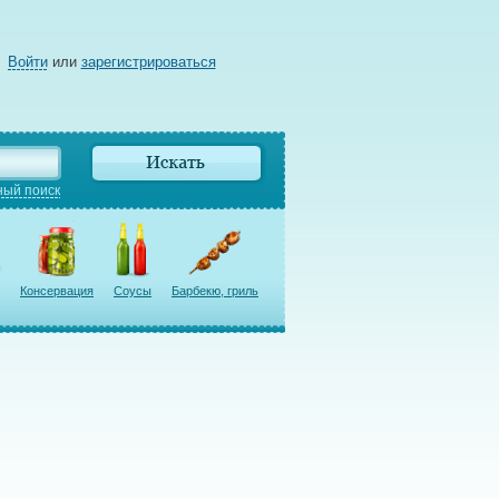
Войти
или
зарегистрироваться
ый поиск
Консервация
Соусы
Барбекю, гриль