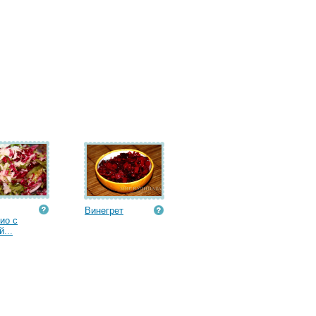
Винегрет
ио с
...