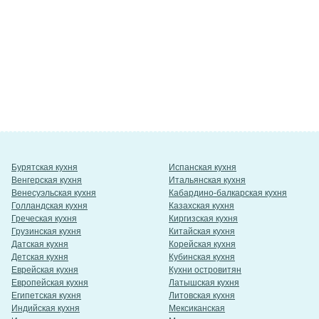
Бурятская кухня
Испанская кухня
Венгерская кухня
Итальянская кухня
Венесуэльская кухня
Кабардино-балкарская кухня
Голландская кухня
Казахская кухня
Греческая кухня
Киргизская кухня
Грузинская кухня
Китайская кухня
Датская кухня
Корейская кухня
Детская кухня
Кубинская кухня
Еврейская кухня
Кухни островитян
Европейская кухня
Латышская кухня
Египетская кухня
Литовская кухня
Индийская кухня
Мексиканская