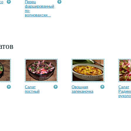
со
Перец
фаршированный
по-
волновахски...
атов
Салат
Овощная
Салат
постный
запеканочка
Радикк
руколой