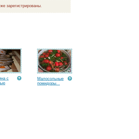
же зарегистрированы.
на с
Малосольные
вью
помидоры...