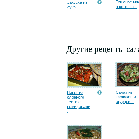
Тушеное мя
Закуска из
в котелке...
лука
Другие рецепты сал
Салат из
Пирог из
кабачков и
слоеного
огурцов...
теста с
помидорами
...