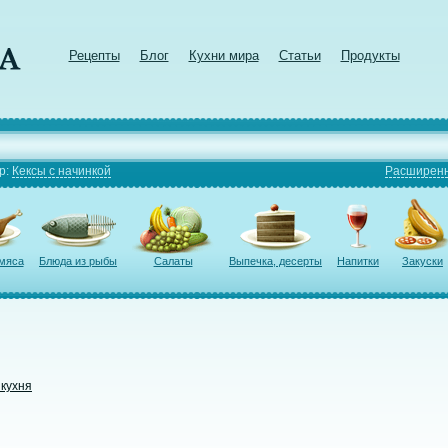
Рецепты
Блог
Кухни мира
Статьи
Продукты
р:
Кексы с начинкой
Расширенн
 мяса
Блюда из рыбы
Салаты
Выпечка, десерты
Напитки
Закуски
 кухня