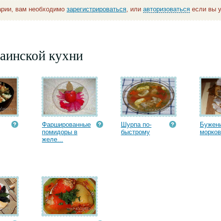
арии, вам необходимо
зарегистрироваться
, или
авторизоваться
если вы у
аинской кухни
Фаршированные
Шурпа по-
Бужени
помидоры в
быстрому
морко
желе...