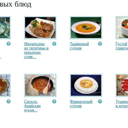
рвых блюд
Медальоны
Тыквенный
Густой
из телятины в
супчик
томатн
коньячно-
.
слив...
Сальта.
Французский
Тушено
Арабская
супчик
в котел
кухня...