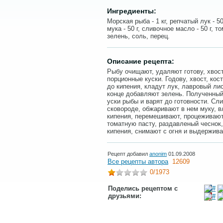
Ингредиенты:
Морская рыба - 1 кг, репчатый лук - 50 
мука - 50 г, сливочное масло - 50 г, т
зелень, соль, перец.
Описание рецепта:
Рыбу очищают, удаляют готову, хвост
порционные куски. Годову, хвост, ко
до кипения, кладут лук, лавровый лис
конце добавляют зелень. Полученный
уски рыбы и варят до готовности. Сл
сковороде, обжаривают в нем муку, в
кипения, перемешивают, процеживают
томатную пасту, раздавленый чеснок,
кипения, снимают с огня и выдержив
Рецепт добавил
anonim
01.09.2008
Все рецепты автора
12609
0
/1973
Поделись рецептом с
друзьями: