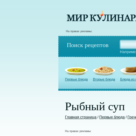
На правах рекламы:
Поиск рецептов
Наприме
Первые блюда
Вторые блюда
Блюда из
Рыбный суп
Главная страница
/
Первые блюда
/
Греч
На правах рекламы: