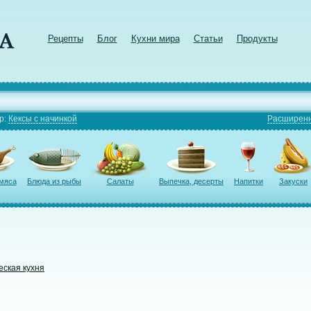
Рецепты
Блог
Кухни мира
Статьи
Продукты
р:
Кексы с начинкой
Расширенн
 мяса
Блюда из рыбы
Салаты
Выпечка, десерты
Напитки
Закуски
еская кухня