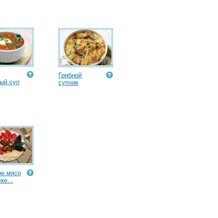
Грибной
ый суп
супчик
е мясо
ке...