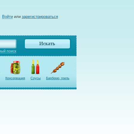
Войти
или
зарегистрироваться
ый поиск
Консервация
Соусы
Барбекю, гриль