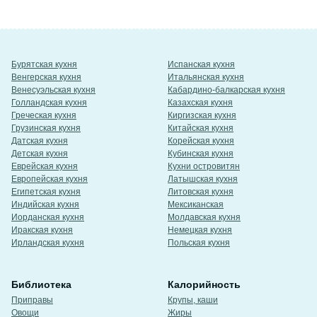
Бурятская кухня
Испанская кухня
Венгерская кухня
Итальянская кухня
Венесуэльская кухня
Кабардино-балкарская кухня
Голландская кухня
Казахская кухня
Греческая кухня
Киргизская кухня
Грузинская кухня
Китайская кухня
Датская кухня
Корейская кухня
Детская кухня
Кубинская кухня
Еврейская кухня
Кухни островитян
Европейская кухня
Латышская кухня
Египетская кухня
Литовская кухня
Индийская кухня
Мексиканская
Иорданская кухня
Молдавская кухня
Иракская кухня
Немецкая кухня
Ирландская кухня
Польская кухня
Библиотека
Калорийность
Приправы
Крупы, каши
Овощи
Жиры