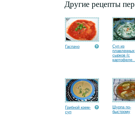
Другие рецепты пе
Суп из
Гаспачо
плавленных
сырков (с
картофеле..
Шурпа по-
Грибной крем-
быстрому
суп