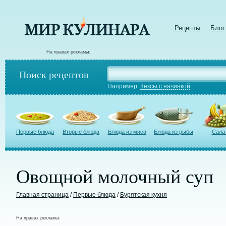
Рецепты
Блог
На правах рекламы:
Поиск рецептов
Например:
Кексы с начинкой
Первые блюда
Вторые блюда
Блюда из мяса
Блюда из рыбы
Сала
Овощной молочный суп
Главная страница
/
Первые блюда
/
Бурятская кухня
На правах рекламы: