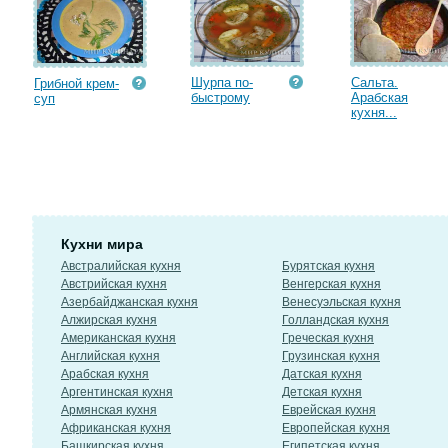
Шурпа по-
Сальта.
Грибной крем-
быстрому
Арабская
суп
кухня...
Кухни мира
Австралийская кухня
Бурятская кухня
Австрийская кухня
Венгерская кухня
Азербайджанская кухня
Венесуэльская кухня
Алжирская кухня
Голландская кухня
Американская кухня
Греческая кухня
Английская кухня
Грузинская кухня
Арабская кухня
Датская кухня
Аргентинская кухня
Детская кухня
Армянская кухня
Еврейская кухня
Африканская кухня
Европейская кухня
Башкирская кухня
Египетская кухня