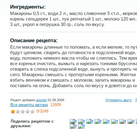
Ингредиенты:
Макароны 0,5 ст., вода 2 л., масло сливочное 5 ст.л., морков
корень сельдерея 1 шт., лук репчатый 1 шт., молоко 120 мл.
3 шт., укроп и петрушка 30 гр., соль по-вкусу.
Описание рецепта:
Если макароны длинные то поломать, а если мелкие, то пу
будут целиком, сварить до готовности в подсоленной воде,
воду, положить немного масла чтобы не слиплись. Тем вр
все коренья очистить, вымыть и нарезать тонкими брусочк
отварить в слегка подсоленной воде, вынуть и протереть ч
сито. Макароны смешать с протертыми кореньями. Желтки
взбить венчиком и смешать с молоком, залить макароны и
поставить на огонь. Добавить соль по-вкусу и доветси до к
Рецепт добавил
anonim
01.09.2008
Отправить другу
Все рецепты автора
12609
0
/3248
Поделись рецептом с
друзьями: