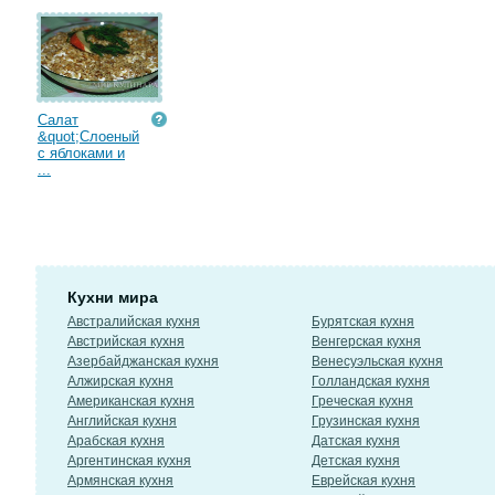
Салат
&quot;Слоеный
с яблоками и
...
Кухни мира
Австралийская кухня
Бурятская кухня
Австрийская кухня
Венгерская кухня
Азербайджанская кухня
Венесуэльская кухня
Алжирская кухня
Голландская кухня
Американская кухня
Греческая кухня
Английская кухня
Грузинская кухня
Арабская кухня
Датская кухня
Аргентинская кухня
Детская кухня
Армянская кухня
Еврейская кухня