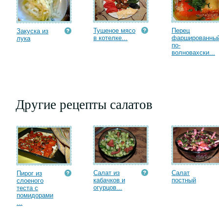
Тушеное мясо
Перец
Закуска из
в котелке...
фаршированны
лука
по-
волновахски...
Другие рецепты салатов
Салат из
Салат
Пирог из
кабачков и
постный
слоеного
огурцов...
теста с
помидорами
...