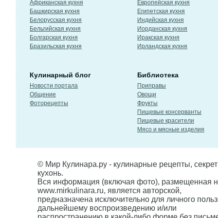
Африканская кухня
Европейская кухня
Башкирская кухня
Египетская кухня
Белорусская кухня
Индийская кухня
Бельгийская кухня
Иорданская кухня
Болгарская кухня
Иракская кухня
Бразильская кухня
Ирландская кухня
Кулинарный блог
Библиотека
Новости портала
Приправы
Общение
Овощи
Фоторецепты
Фрукты
Пищевые консерванты
Пищевые красители
Мясо и мясные изделия
© Мир Кулинара.ру - кулинарные рецепты, секре
кухонь.
Вся информация (включая фото), размещенная н
www.mirkulinara.ru, является авторской,
предназначена исключительно для личного польз
дальнейшему воспроизведению и/или
распространению в какой-либо форме без письм