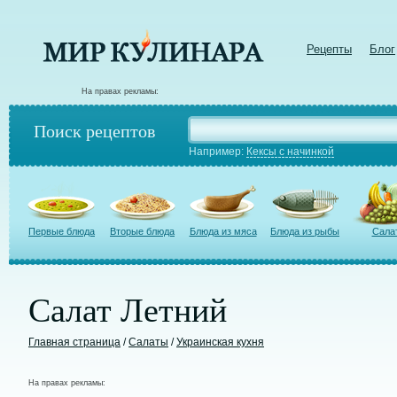
Рецепты
Блог
На правах рекламы:
Поиск рецептов
Например:
Кексы с начинкой
Первые блюда
Вторые блюда
Блюда из мяса
Блюда из рыбы
Сала
Салат Летний
Главная страница
/
Салаты
/
Украинская кухня
На правах рекламы: