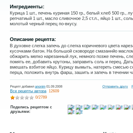
Ингредиенты:
Курица 1 шт., печень куриная 150 гр., белый хлеб 500 гр., лу
репчатиый 1 шт., масло сливочное 2,5 ст.л., яйцо 1 шт., соль
молотый черный перец по-вкусу.
Описание рецепта:
В духовке слегка запечь до слегка коричневого цвета наре
кусочками батон. На большой сковороде смазаннйо масло
обжарить мелко нарезанный лук, немного позже печень, сле
помять ее, добавить крутоны, заправить соль и перец. Дать
вмешать взбитое яйцо. Курицу вымыть, натереть смесью с
перца, положить внутрь фарш, зашить и запечь в течении ч
Рецепт добавил
anonim
01.09.2008
Отправить другу
Все рецепты автора
12609
0
/2789
Поделись рецептом с
друзьями: