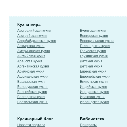
Кухни мира
Австралийская кухня
Бурятская кухня
Австрийская кухня
Венгерская кухня
Азербайджанская кухня
Венесуэльская кухня
Алжирская кухня
Голландская кухня
Американская кухня
Греческая кухня
Английская кухня
Грузинская кухня
Арабская кухня
Датская кухня
Аргентинская кухня
Детская кухня
Армянская кухня
Еврейская кухня
Африканская кухня
Европейская кухня
Башкирская кухня
Египетская кухня
Белорусская кухня
Индийская кухня
Бельгийская кухня
Иорданская кухня
Болгарская кухня
Иракская кухня
Бразильская кухня
Ирландская кухня
Кулинарный блог
Библиотека
Новости портала
Приправы