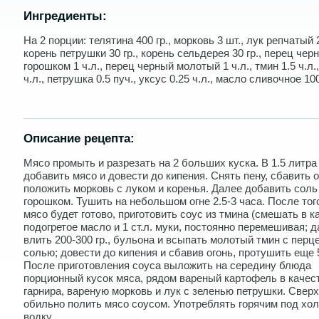
Ингредиенты:
На 2 порции: телятина 400 гр., морковь 3 шт., лук репчатый 2
корень петрушки 30 гр., корень сельдерея 30 гр., перец чер
горошком 1 ч.л., перец черный молотый 1 ч.л., тмин 1.5 ч.л.
ч.л., петрушка 0.5 пуч., уксус 0.25 ч.л., масло сливочное 100
Описание рецепта:
Мясо промыть и разрезать на 2 больших куска. В 1.5 литра
добавить мясо и довести до кипения. Снять пену, сбавить о
положить морковь с луком и коренья. Далее добавить соль
горошком. Тушить на небольшом огне 2.5-3 часа. После тог
мясо будет готово, приготовить соус из тмина (смешать в 
подогретое масло и 1 ст.л. муки, постоянно перемешивая; 
влить 200-300 гр., бульона и всыпать молотый тмин с перц
солью; довести до кипения и сбавив огонь, протушить еще 
После приготовления соуса выложить на середину блюда
порционный кусок мяса, рядом вареный картофель в качес
гарнира, вареную морковь и лук с зеленью петрушки. Свер
обильно полить мясо соусом. Употреблять горячим под хо
водку.