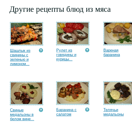
Другие рецепты блюд из мяса
Рулет из
Вареная
Шашлык из
говядины и
баранина
свинины с
курицы...
зеленью и
лимоном...
Баранина с
Телячьи
Свиные
салатом
медальоны
медальоны в
белом вине...