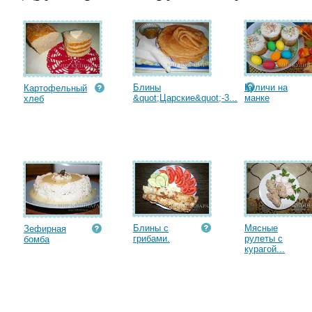
Блины
Куличи на
Картофельный
&quot;Царские&quot;-3...
манке
хлеб
Блины с
Мясные
Зефирная
грибами.
рулеты с
бомба
курагой...