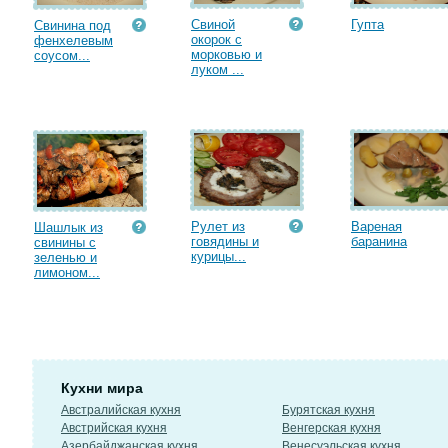
Свиной
Гупта
Свинина под
окорок с
фенхелевым
морковью и
соусом...
луком ...
Рулет из
Вареная
Шашлык из
говядины и
баранина
свинины с
курицы...
зеленью и
лимоном...
Кухни мира
Австралийская кухня
Бурятская кухня
Австрийская кухня
Венгерская кухня
Азербайджанская кухня
Венесуэльская кухня