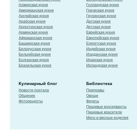
Алжирская кухня
Голландская кухня
Американская кухня
Греческая кухня
Английская кухня
Грузинская кухня
Арабская кухня
Датская кухня
Аргентинская кухня
Детская кухня
Армянская кухня
Еврейская кухня
Африканская кухня
Европейская кухня
Башкирская кухня
Египетская кухня
Белорусская кухня
Индийская кухня
Бельгийская кухня
Иорданская кухня
Болгарская кухня
Иракская кухня
Бразильская кухня
Ирландская кухня
Кулинарный блог
Библиотека
Новости портала
Приправы
Общение
Овощи
Фоторецепты
Фрукты
Пищевые консерванты
Пищевые красители
Мясо и мясные изделия