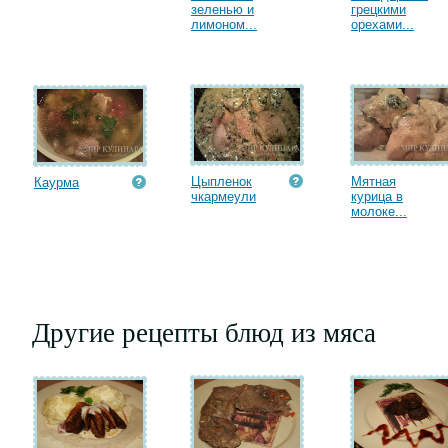
зеленью и
грецкими
лимоном...
орехами...
Цыпленок
Мятная
Каурма
чкармеули
курица в
молоке...
Другие рецепты блюд из мяса