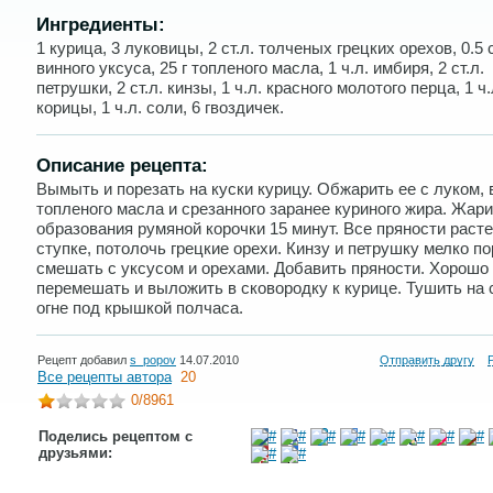
Ингредиенты:
1 курица, 3 луковицы, 2 ст.л. толченых грецких орехов, 0.5 
винного уксуса, 25 г топленого масла, 1 ч.л. имбиря, 2 ст.л.
петрушки, 2 ст.л. кинзы, 1 ч.л. красного молотого перца, 1 ч.
корицы, 1 ч.л. соли, 6 гвоздичек.
Описание рецепта:
Вымыть и порезать на куски курицу. Обжарить ее с луком, 
топленого масла и срезанного заранее куриного жира. Жари
образования румяной корочки 15 минут. Все пряности расте
ступке, потолочь грецкие орехи. Кинзу и петрушку мелко по
смешать с уксусом и орехами. Добавить пряности. Хорошо
перемешать и выложить в сковородку к курице. Тушить на
огне под крышкой полчаса.
Рецепт добавил
s_popov
14.07.2010
Отправить другу
Все рецепты автора
20
0
/8961
Поделись рецептом с
друзьями: