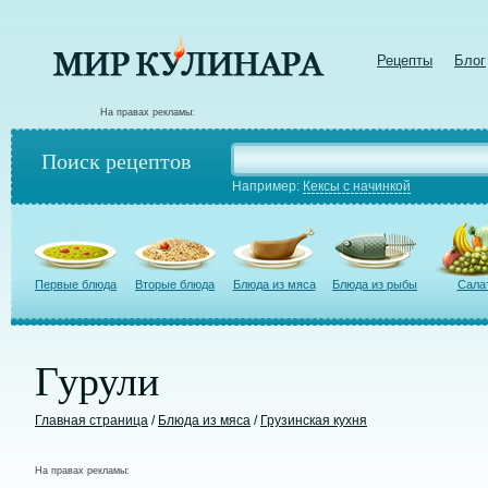
Рецепты
Блог
На правах рекламы:
Поиск рецептов
Например:
Кексы с начинкой
Первые блюда
Вторые блюда
Блюда из мяса
Блюда из рыбы
Сала
Гурули
Главная страница
/
Блюда из мяса
/
Грузинская кухня
На правах рекламы: