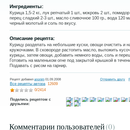
Ингредиенты:
Курица 1,5-2 кг., лук репчатый 1 шт., мокровь 2 шт., помидор 
перец сладкий 2-3 шт., масло сливочное 100 гр., вода 120 м
черный молотый и соль по вкусу.
Описание рецепта:
Курицу разделать на небольшие куски, овощи очистить и н
кружочками. В сковороде растопить масло, выложить кусо
курицы, затем овощи, добавить немного воды, соль и перец
Готовить на маленьком огне под закрытой крышкой в течени
Подавать с рисом на гарнир.
Рецепт добавил
anonim
01.09.2008
Отправить другу
Все рецепты автора
12609
0
/2414
Поделись рецептом с
друзьями:
Комментарии пользователей
(0
)