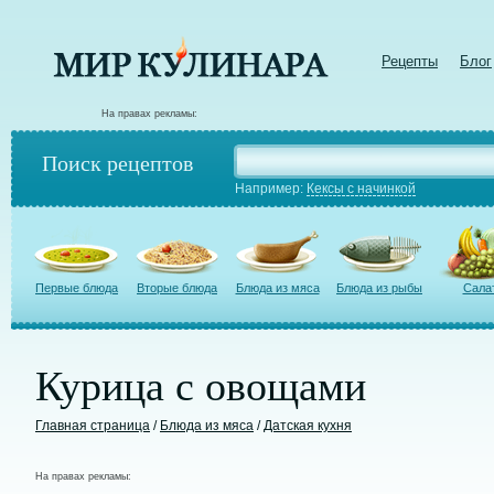
Рецепты
Блог
На правах рекламы:
Поиск рецептов
Например:
Кексы с начинкой
Первые блюда
Вторые блюда
Блюда из мяса
Блюда из рыбы
Сала
Курица с овощами
Главная страница
/
Блюда из мяса
/
Датская кухня
На правах рекламы: