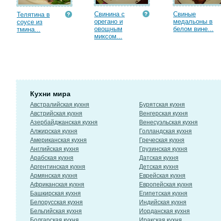
Свинина с
Свиные
Телятина в
орегано и
медальоны в
соусе из
овощным
белом вине...
тмина...
миксом...
Кухни мира
Австралийская кухня
Бурятская кухня
Австрийская кухня
Венгерская кухня
Азербайджанская кухня
Венесуэльская кухня
Алжирская кухня
Голландская кухня
Американская кухня
Греческая кухня
Английская кухня
Грузинская кухня
Арабская кухня
Датская кухня
Аргентинская кухня
Детская кухня
Армянская кухня
Еврейская кухня
Африканская кухня
Европейская кухня
Башкирская кухня
Египетская кухня
Белорусская кухня
Индийская кухня
Бельгийская кухня
Иорданская кухня
Болгарская кухня
Иракская кухня