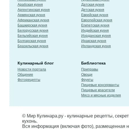
Арабская кухня
Датская кухня
Аргентинская кухня
Детская кухня
Армянская кухня
Еврейская кухня
Африканская кухня
Европейская кухня
Башкирская кухня
Египетская кухня
Белорусская кухня
Индийская кухня
Бельгийская кухня
Иорданская кухня
Болгарская кухня
Иракская кухня
Бразильская кухня
Ирландская кухня
Кулинарный блог
Библиотека
Новости портала
Приправы
Общение
Овощи
Фоторецепты
Фрукты
Пищевые консерванты
Пищевые красители
Мясо и мясные изделия
© Мир Кулинара.ру - кулинарные рецепты, секре
кухонь.
Вся информация (включая фото), размещенная н