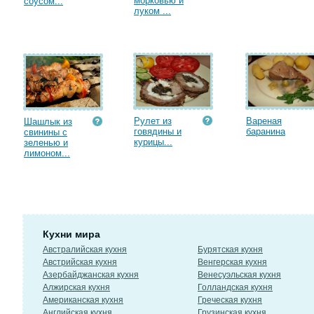
морковью и
соусом...
луком ...
Рулет из
Вареная
Шашлык из
говядины и
баранина
свинины с
курицы...
зеленью и
лимоном...
Кухни мира
Австралийская кухня
Бурятская кухня
Австрийская кухня
Венгерская кухня
Азербайджанская кухня
Венесуэльская кухня
Алжирская кухня
Голландская кухня
Американская кухня
Греческая кухня
Английская кухня
Грузинская кухня