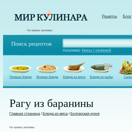
Рецепты
Блог
На правах рекламы:
Поиск рецептов
Например:
Кексы с начинкой
Первые блюда
Вторые блюда
Блюда из мяса
Блюда из рыбы
Сала
Рагу из баранины
Главная страница
/
Блюда из мяса
/
Болгарская кухня
На правах рекламы: