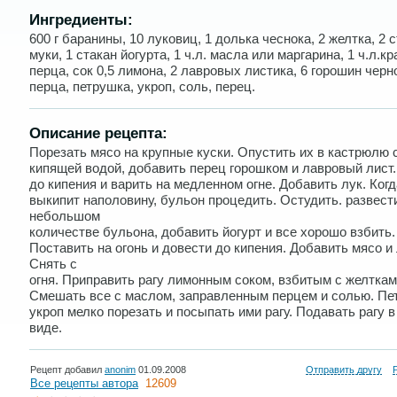
Ингредиенты:
600 г баранины, 10 луковиц, 1 долька чеснока, 2 желтка, 2 с
муки, 1 стакан йогурта, 1 ч.л. масла или маргарина, 1 ч.л.кр
перца, сок 0,5 лимона, 2 лавровых листика, 6 горошин черн
перца, петрушка, укроп, соль, перец.
Описание рецепта:
Порезать мясо на крупные куски. Опустить их в кастрюлю 
кипящей водой, добавить перец горошком и лавровый лист.
до кипения и варить на медленном огне. Добавить лук. Ког
выкипит наполовину, бульон процедить. Остудить. развест
небольшом
количестве бульона, добавить йогурт и все хорошо взбить.
Поставить на огонь и довести до кипения. Добавить мясо и 
Снять с
огня. Приправить рагу лимонным соком, взбитым с желткам
Смешать все с маслом, заправленным перцем и солью. Пе
укроп мелко порезать и посыпать ими рагу. Подавать рагу в
виде.
Рецепт добавил
anonim
01.09.2008
Отправить другу
Все рецепты автора
12609