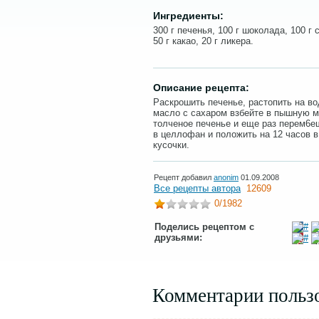
Ингредиенты:
300 г печенья, 100 г шоколада, 100 г 
50 г какао, 20 г ликера.
Описание рецепта:
Раскрошить печенье, растопить на в
масло с сахаром взбейте в пышную м
толченое печенье и еще раз перем6е
в целлофан и положить на 12 часов в
кусочки.
Рецепт добавил
anonim
01.09.2008
Все рецепты автора
12609
0
/1982
Поделись рецептом с
друзьями:
Комментарии польз