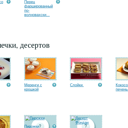
со
Перец
фаршированный
по-
волновахски...
ечки, десертов
Меренги с
Слойки.
Кокосо
крошкой
печень
Пирожки