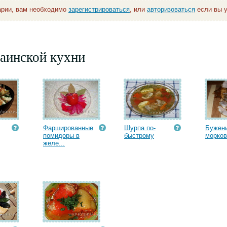
арии, вам необходимо
зарегистрироваться
, или
авторизоваться
если вы у
аинской кухни
Фаршированные
Шурпа по-
Бужени
помидоры в
быстрому
морко
желе...