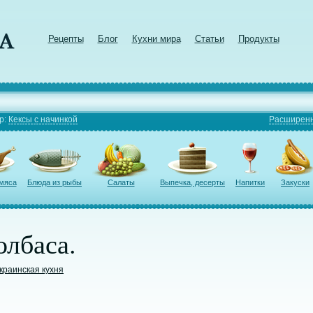
Рецепты
Блог
Кухни мира
Статьи
Продукты
р:
Кексы с начинкой
Расширенн
 мяса
Блюда из рыбы
Салаты
Выпечка, десерты
Напитки
Закуски
олбаса.
краинская кухня