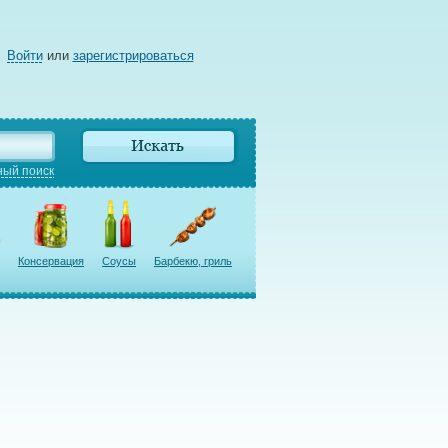
Войти
или
зарегистрироваться
ый поиск
Консервация
Соусы
Барбекю, гриль