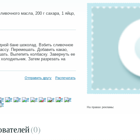
сливочного масла, 200 г сахара, 1 яйцо,
одной бане шоколад. Взбить сливочное
ассу. Перемешать. Добавить какао,
шать. Вылепить колбаску. Завернуть ее
 холодильник. Затем разрезать на
Отправить другу
Распечатать
На правах рекламы:
ователей
(0
)