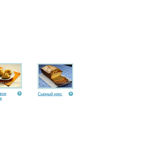
вое
Сырный кекс
е