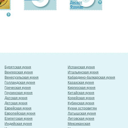
Десерт
Фондан
Бурятская кухня
Испанская кухня
Венгерская кухня
Итальянская кухня
Венесуэльская кухня
Кабардино-балкарская кухня
Голландская кухня
Казахская кухня
Греческая кухня
Киргизская кухня
Грузинская кухня
Китайская кухня
Датская кухня
Корейская кухня
Детская кухня
Кубинская кухня
Еврейская кухня
Кухни островитян
Европейская кухня
Латышская кухня
Египетская кухня
Литовская кухня
Индийская кухня
Мексиканская