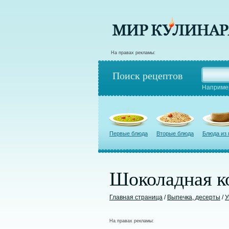
На правах рекламы:
Поиск рецептов
Наприме
Первые блюда
Вторые блюда
Блюда из
Шоколадная к
Главная страница
/
Выпечка, десерты
/
У
На правах рекламы: