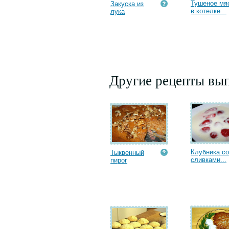
Тушеное мя
Закуска из
в котелке...
лука
Другие рецепты вып
Клубника со
Тыквенный
сливками...
пирог