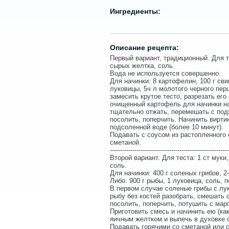
Ингредиенты:
Описание рецепта:
Первый вариант, традиционный. Для те
сырых желтка, соль.
Вода не используется совершенно.
Для начинки: 8 картофелин, 100 г сви
луковицы, 5ч л молотого черного перц
замесить крутое тесто, разрезать ег
очищенный картофель для начинки на
тщательно отжать, перемешать с по
посолить, поперчить. Начинить вирти
подсоленной воде (более 10 минут).
Подавать с соусом из растопленного 
сметаной.
----------------------------------------------------------
Второй вариант. Для теста: 1 ст муки,
соль.
Для начинки: 400 г соленых грибов, 2
Либо: 900 г рыбы, 1 луковица, соль, 
В первом случае соленые грибы с лу
рыбу без костей разобрать, смешать 
посолить, поперчить, потушить с мар
Приготовить смесь и начинить ею (ка
яичным желтком и выпечь в духовке 
Подавать горячими со сметаной или 