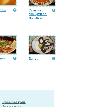
ский
Свинина с
овощами по-
милански...
лини
Долма
Румынская кухня
Русская кухня