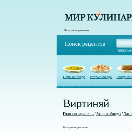
На правах рекламы:
Поиск рецептов
Наприме
Первые блюда
Вторые блюда
Блюда из
Виртиняй
Главная страница
/
Вторые блюда
/
Лито
На правах рекламы: