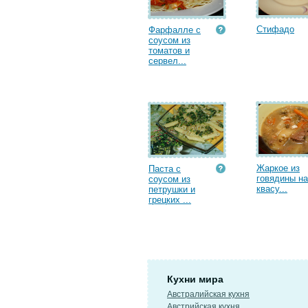
Стифадо
Фарфалле с
соусом из
томатов и
сервел...
Жаркое из
Паста с
говядины на
соусом из
квасу...
петрушки и
грецких ...
Кухни мира
Австралийская кухня
Австрийская кухня