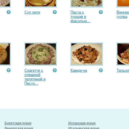
Суп пити
Паста с
Венгер
тунцом и
гуляш
фасолью...
Спагетти с
Камди-ча
Тальо
отварной
телятиной и
Песто...
Бурятская кухня
Испанская кухня
Венгерская кухня
Итальянская кухня