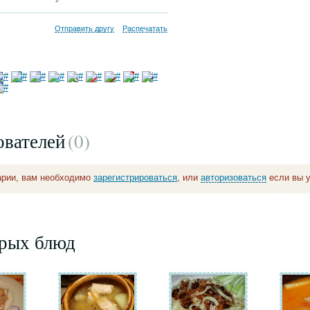
Отправить другу
Распечатать
ователей
(0
)
арии, вам необходимо
зарегистрироваться
, или
авторизоваться
если вы у
орых блюд