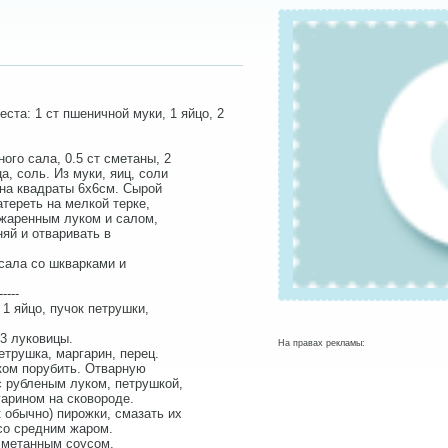
ста: 1 ст пшеничной муки, 1 яйцо, 2
ного сала, 0.5 ст сметаны, 2
а, соль. Из муки, яиц, соли
о на квадраты 6x6см. Сырой
тереть на мелкой терке,
джаренным луком и салом,
няй и отваривать в
сала со шкварками и
-----
 1 яйцо, пучок петрушки,
-3 луковицы.
На правах рекламы:
петрушка, маргарин, перец.
ком порубить. Отварную
с рубленым луком, петрушкой,
гарином на сковороде.
к обычно) пирожки, смазать их
со средним жаром.
сметанным соусом.