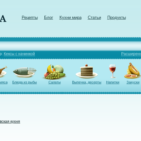
Рецепты
Блог
Кухни мира
Статьи
Продукты
р:
Кексы с начинкой
Расширенн
 мяса
Блюда из рыбы
Салаты
Выпечка, десерты
Напитки
Закуски
вская кухня