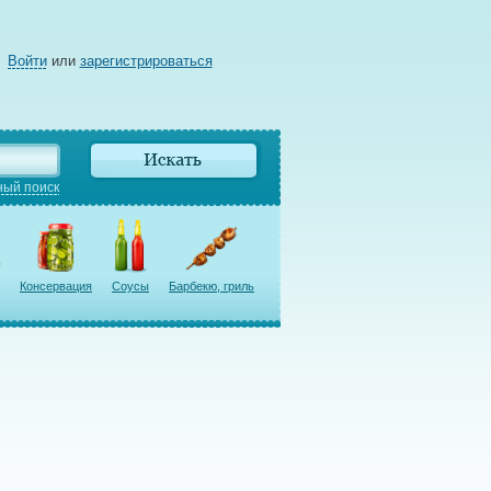
Войти
или
зарегистрироваться
ый поиск
Консервация
Соусы
Барбекю, гриль