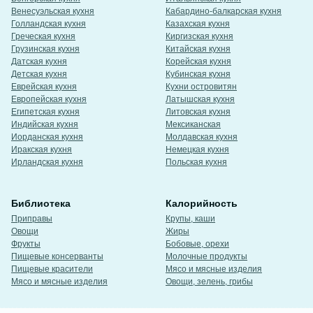
Венесуэльская кухня
Кабардино-балкарская кухня
Голландская кухня
Казахская кухня
Греческая кухня
Киргизская кухня
Грузинская кухня
Китайская кухня
Датская кухня
Корейская кухня
Детская кухня
Кубинская кухня
Еврейская кухня
Кухни островитян
Европейская кухня
Латышская кухня
Египетская кухня
Литовская кухня
Индийская кухня
Мексиканская
Иорданская кухня
Молдавская кухня
Иракская кухня
Немецкая кухня
Ирландская кухня
Польская кухня
Библиотека
Калорийность
Приправы
Крупы, каши
Овощи
Жиры
Фрукты
Бобовые, орехи
Пищевые консерванты
Молочные продукты
Пищевые красители
Мясо и мясные изделия
Мясо и мясные изделия
Овощи, зелень, грибы