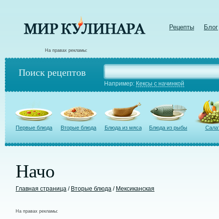
Рецепты
Блог
На правах рекламы:
Поиск рецептов
Например:
Кексы с начинкой
Первые блюда
Вторые блюда
Блюда из мяса
Блюда из рыбы
Сала
Начо
Главная страница
/
Вторые блюда
/
Мексиканская
На правах рекламы: