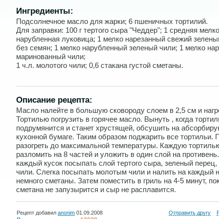
Ингредиенты:
Подсолнечное масло для жарки; 6 пшеничных тортилий.
Для заправки: 100 г тертого сыра "Чеддер"; 1 средняя мелк
нарубленная луковица; 1 мелко нарезанный свежий зелены
без семян; 1 мелко нарубленный зеленый чили; 1 мелко на
маринованный чили;
1 ч.л. молотого чили; 0,6 стакана густой сметаны.
Описание рецепта:
Масло налейте в большую сковороду слоем в 2,5 см и нагр
Тортилью погрузить в горячее масло. Вынуть , когда тортил
подрумянится и станет хрустящей, обсушить на абсорбир
кухонной бумаге. Таким образом поджарить все тортильи. 
разогреть до максимальной температуры. Каждую тортиль
разломить на 8 частей и уложить в один слой на противень
каждый кусок посыпать слой тертого сыра, зеленый перец,
чили. Слегка посыпать молотым чили и налить на каждый 
немного сметаны. Затем поместить в гриль на 4-5 минут, по
сметана не запузырится и сыр не расплавится.
Рецепт добавил
anonim
01.09.2008
Отправить другу