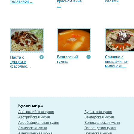
красном вине
салями
телятиной ...
...
Венгерский
Свинина с
Паста с
гуляш
овощами по-
тунцом и
милански...
фасолью...
Кухни мира
Австралийская кухня
Бурятская кухня
Австрийская кухня
Венгерская кухня
Азербайджанская кухня
Венесуэльская кухня
Алжирская кухня
Голландская кухня
Американская кухня
Греческая кухня