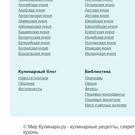
Английская кухня
Грузинская кухня
Арабская кухня
Датская кухня
Аргентинская кухня
Детская кухня
Армянская кухня
Еврейская кухня
Африканская кухня
Европейская кухня
Башкирская кухня
Египетская кухня
Белорусская кухня
Индийская кухня
Бельгийская кухня
Иорданская кухня
Болгарская кухня
Иракская кухня
Бразильская кухня
Ирландская кухня
Кулинарный блог
Библиотека
Новости портала
Приправы
Общение
Овощи
Фоторецепты
Фрукты
Пищевые консерванты
Пищевые красители
Мясо и мясные изделия
© Мир Кулинара.ру - кулинарные рецепты, секре
кухонь.