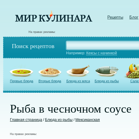
Рецепты
Блог
На правах рекламы:
Поиск рецептов
Например:
Кексы с начинкой
Первые блюда
Вторые блюда
Блюда из мяса
Блюда из рыбы
Сала
Рыба в чесночном соусе
Главная страница
/
Блюда из рыбы
/
Мексиканская
На правах рекламы: