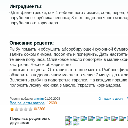
Ингредиенты:
0,5 кг филе трески; сок 1 небольшого лимона; соль; перец; 
нарубленных зубчика чеснока; 3 ст.л. подсолнечного масла; 
нарубленного кориандра.
Описание рецепта:
Рыбу помыть и обсушить абсорбирующей кухонной бумаго
залить соком лимона, посолить и поперчить. Дать настоять
течение получаса. Оливковое масло подогреть в маленько
кастрюле. Чеснок обжарить до
золотистого цвета. Отставить в теплое место. Рыбное фил
обжарить в подсолнечном масле в течение 7 минут до готов
Выложить рыбу на подогретые тарелки. На каждую порцию
положить ложку чеснока в масле. Украсить кориандром.
Рецепт добавил
anonim
01.09.2008
Отправить другу
Все рецепты автора
12609
0
/2366
Поделись рецептом с
друзьями: