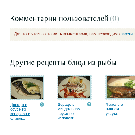
Комментарии пользователей
(0
)
Для того чтобы оставлять комментарии, вам необходимо
зареги
Другие рецепты блюд из рыбы
Дорадо в
Форель в
Дорадо в
миндальном
винном
соусе из
соусе по-
уксусе...
каперсов и
испански...
оливок...