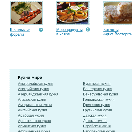
Морепродукты
Котлеты
Шашлык из
в кляре...
&quot;Восторг&q
форели
Кухни мира
Австралийская кухня
Бурятская кухня
Австрийская кухня
Венгерская кухня
Азербайджанская кухня
Венесуэльская кухня
Алжирская кухня
Голландская кухня
Американская кухня
Греческая кухня
Английская кухня
Грузинская кухня
Арабская кухня
Датская кухня
Аргентинская кухня
Детская кухня
Армянская кухня
Еврейская кухня
Африканская кухня
Европейская кухня