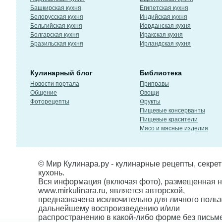
Башкирская кухня
Египетская кухня
Белорусская кухня
Индийская кухня
Бельгийская кухня
Иорданская кухня
Болгарская кухня
Иракская кухня
Бразильская кухня
Ирландская кухня
Кулинарный блог
Библиотека
Новости портала
Приправы
Общение
Овощи
Фоторецепты
Фрукты
Пищевые консерванты
Пищевые красители
Мясо и мясные изделия
© Мир Кулинара.ру - кулинарные рецепты, секре
кухонь.
Вся информация (включая фото), размещенная н
www.mirkulinara.ru, является авторской,
предназначена исключительно для личного польз
дальнейшему воспроизведению и/или
распространению в какой-либо форме без письм