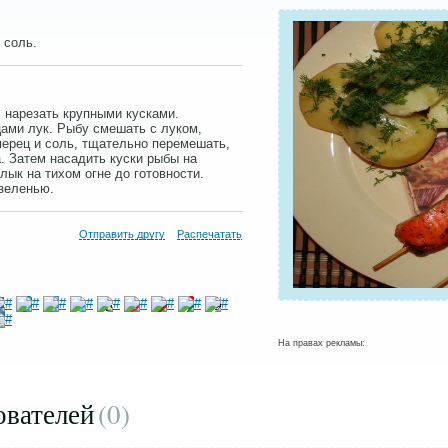
 соль.
 нарезать крупными кусками.
цами лук. Рыбу смешать с луком,
перец и соль, тщательно перемешать,
. Затем насадить куски рыбы на
ык на тихом огне до готовности.
зеленью.
Отправить другу
Распечатать
На правах рекламы:
ователей
(0
)