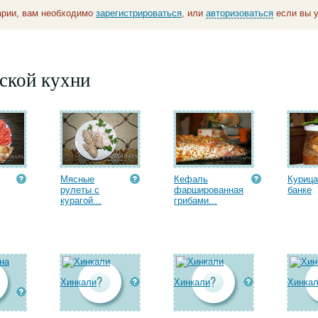
арии, вам необходимо
зарегистрироваться
, или
авторизоваться
если вы у
ской кухни
Мясные
Кефаль
Курица
рулеты с
фаршированная
банке
курагой...
грибами...
Хинкали
Хинкали
Хинка