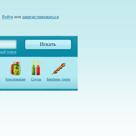
Войти
или
зарегистрироваться
ый поиск
Консервация
Соусы
Барбекю, гриль