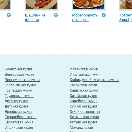
Шашлык из
Морепродукты
Котле
форели
в кляре...
&quot;
Бурятская кухня
Испанская кухня
Венгерская кухня
Итальянская кухня
Венесуэльская кухня
Кабардино-балкарская кухня
Голландская кухня
Казахская кухня
Греческая кухня
Киргизская кухня
Грузинская кухня
Китайская кухня
Датская кухня
Корейская кухня
Детская кухня
Кубинская кухня
Еврейская кухня
Кухни островитян
Европейская кухня
Латышская кухня
Египетская кухня
Литовская кухня
Индийская кухня
Мексиканская