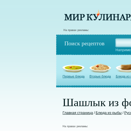
На правах рекламы:
Поиск рецептов
Наприме
Первые блюда
Вторые блюда
Блюда из
Шашлык из ф
Главная страница
/
Блюда из рыбы
/
Рус
На правах рекламы: