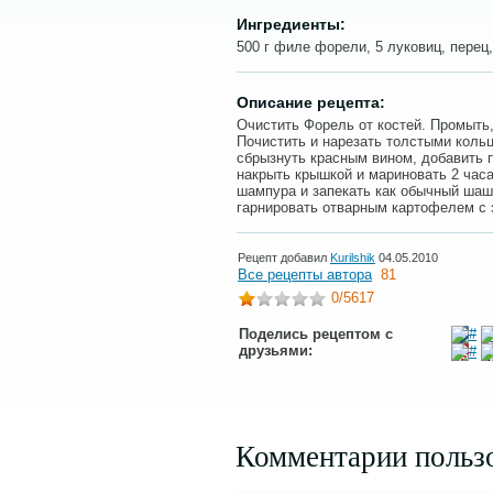
Ингредиенты:
500 г филе форели, 5 луковиц, перец,
Описание рецепта:
Очистить Форель от костей. Промыть,
Почистить и нарезать толстыми коль
сбрызнуть красным вином, добавить 
накрыть крышкой и мариновать 2 часа
шампура и запекать как обычный шашл
гарнировать отварным картофелем с 
Рецепт добавил
Kurilshik
04.05.2010
Все рецепты автора
81
0
/5617
Поделись рецептом с
друзьями:
Комментарии польз