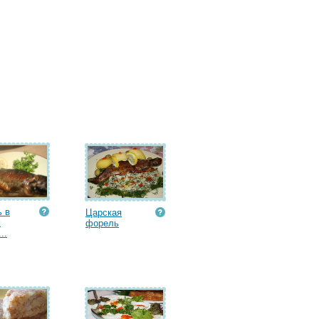
 в
Царская
м
форель
..