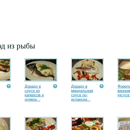
юд из рыбы
Дорадо в
Дорадо в
Форель
соусе из
миндальном
винно
каперсов и
соусе по-
уксусе.
оливок...
испански...