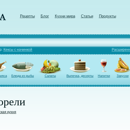
Рецепты
Блог
Кухни мира
Статьи
Продукты
р:
Кексы с начинкой
Расширенн
 мяса
Блюда из рыбы
Салаты
Выпечка, десерты
Напитки
Закуски
орели
ская кухня