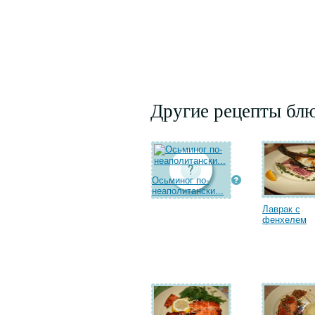
Другие рецепты бл
Осьминог по-
неаполитански...
Лаврак с
фенхелем