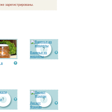
же зарегистрированы.
Варенье из
жерделы
 в
ли
Десерт
Фондан