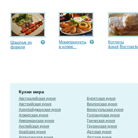
Морепродукты
Котлеты
Шашлык из
в кляре...
&quot;Восторг&q
форели
Кухни мира
Австралийская кухня
Бурятская кухня
Австрийская кухня
Венгерская кухня
Азербайджанская кухня
Венесуэльская кухня
Алжирская кухня
Голландская кухня
Американская кухня
Греческая кухня
Английская кухня
Грузинская кухня
Арабская кухня
Датская кухня
Аргентинская кухня
Детская кухня