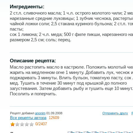
Ингредиенты:
2 ст.л. сливочного масла; 1 ч.л. острого молотого чили; 2 м
нарезанные средние луковицы; 1 зубчик чеснока, растертый
чайной ложки соли; 2,5 стакана куриного бульона; 2 ст.л. т
пасты;
сок 1 лимона; 2 ч.л. меда; 500 г филе пикши, нарезанного н
размером 2,5 см; соль; перец.
Описание рецепта:
Масло растопить масло в кастрюле. Положить молотый чи
жарить на медленном огне 1 минуту. Добавить лук, чеснок 
поджаривать 3 минуты. Влить бульон, томатную пасту, сок
мед. Тушить в течение 30 минут под крышкой до полного
загустевания. Затем добавить рыбу и тушить еще 10 минут.
Посолить и поперчить.
Рецепт добавил
anonim
01.09.2008
Отправить другу
Все рецепты автора
12609
0
/2407