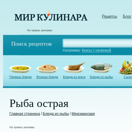
Рецепты
Блог
На правах рекламы:
Поиск рецептов
Например:
Кексы с начинкой
Первые блюда
Вторые блюда
Блюда из мяса
Блюда из рыбы
Сала
Рыба острая
Главная страница
/
Блюда из рыбы
/
Мексиканская
На правах рекламы: