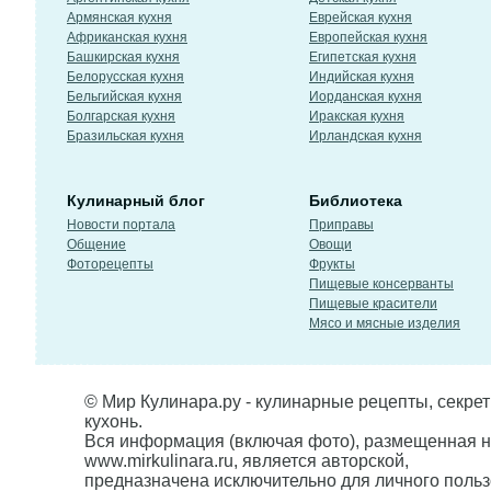
Армянская кухня
Еврейская кухня
Африканская кухня
Европейская кухня
Башкирская кухня
Египетская кухня
Белорусская кухня
Индийская кухня
Бельгийская кухня
Иорданская кухня
Болгарская кухня
Иракская кухня
Бразильская кухня
Ирландская кухня
Кулинарный блог
Библиотека
Новости портала
Приправы
Общение
Овощи
Фоторецепты
Фрукты
Пищевые консерванты
Пищевые красители
Мясо и мясные изделия
© Мир Кулинара.ру - кулинарные рецепты, секре
кухонь.
Вся информация (включая фото), размещенная н
www.mirkulinara.ru, является авторской,
предназначена исключительно для личного польз