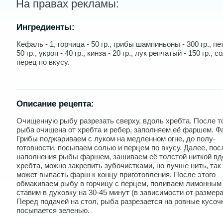
На правах рекламы:
Ингредиенты:
Кефаль - 1, горчица - 50 гр., грибы шампиньоны - 300 гр., пе
50 гр., укроп - 40 гр., кинза - 20 гр., лук репчатый - 150 гр., с
перец по вкусу.
Описание рецепта:
Очищенную рыбу разрезать сверху, вдоль хребта. После то
рыба очищена от хребта и ребер, заполняем её фаршем. Ф
Грибы поджариваем с луком на медленном огне, до полу-
готовности, посыпаем солью и перцем по вкусу. Далее, пос
наполнения рыбы фаршем, зашиваем её толстой ниткой вд
хребта, можно закрепить зубочистками, но лучше нить, так
может выпасть фарш к концу приготовления. После этого
обмакиваем рыбу в горчицу с перцем, поливаем лимонным
ставим в духовку на 30-45 минут (в зависимости от размер
Перед подачей на стол, рыба разрезается на ровные кусоч
посыпается зеленью.