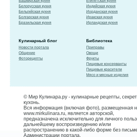
Башкирская кухня
Египетская кухня
Белорусская кухня
Индийская кухня
Бельгийская кухня
Иорданская кухня
Болгарская кухня
Иракская кухня
Бразильская кухня
Ирландская кухня
Кулинарный блог
Библиотека
Новости портала
Приправы
Общение
Овощи
Фоторецепты
Фрукты
Пищевые консерванты
Пищевые красители
Мясо и мясные изделия
© Мир Кулинара.ру - кулинарные рецепты, секре
кухонь.
Вся информация (включая фото), размещенная н
www.mirkulinara.ru, является авторской,
предназначена исключительно для личного польз
дальнейшему воспроизведению и/или
распространению в какой-либо форме без письм
Администрации портала.