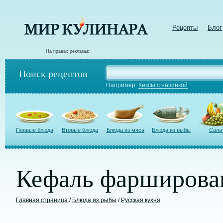
Рецепты
Блог
На правах рекламы:
Поиск рецептов
Например:
Кексы с начинкой
Первые блюда
Вторые блюда
Блюда из мяса
Блюда из рыбы
Сала
Кефаль фарширова
Главная страница
/
Блюда из рыбы
/
Русская кухня