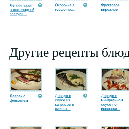
Окорочка в
Фруктовое
Лёгкий пирог
горшочках...
пирожное
в шоколадной
глазури...
Другие рецепты блюд
Дорадо в
Дорадо в
Лаврак с
соусе из
миндальном
фенхелем
каперсов и
соусе по-
оливок...
испански...