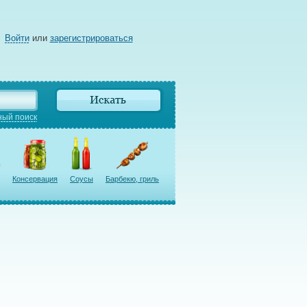
Войти
или
зарегистрироваться
ый поиск
Консервация
Соусы
Барбекю, гриль