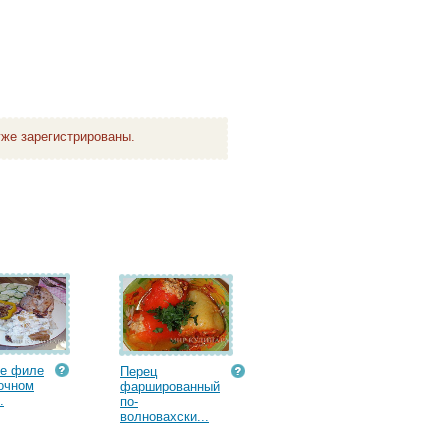
же зарегистрированы.
ое филе
Перец
очном
фаршированный
.
по-
волновахски...