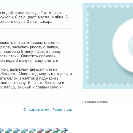
 индейки или курицы, 2 ст.л. раст.
рокколи, 6 ст.л. раст. масла, 4 яйца, 6
соевого соуса, 3 ст.л. сахара
иновать в растительном масле и
трюле, засыпать рисовую лапшу,
о примерно 5 минут. Затем лапшу
сти стечь. Очистить брокколи,
ой воде 3 минуты. воду слить и
елке с выпуклым днищем или на
обжарить. Мясо отодвинуть в сторону и
ать белок и желток и поджарить.
все в сторону. Всыпать брокколи и
ть лапшу, рыбный и соевый соус и
На правах рекламы:
Отправить другу
Распечатать