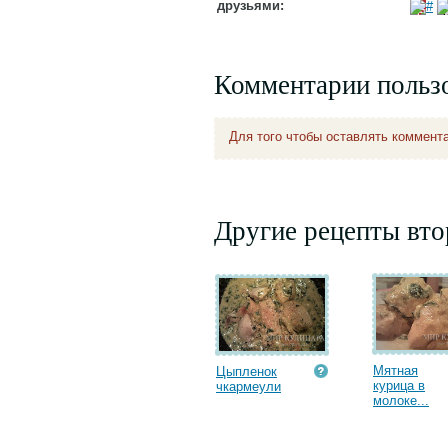
друзьями:
Комментарии польз
Для того чтобы оставлять коммент
Другие рецепты вт
Мятная
Цыпленок
курица в
чкармеули
молоке...