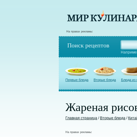
На правах рекламы:
Поиск рецептов
Наприме
Первые блюда
Вторые блюда
Блюда из
Жареная рисов
Главная страница
/
Вторые блюда
/
Кита
На правах рекламы: