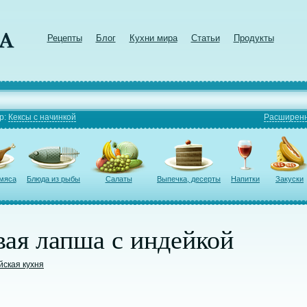
Рецепты
Блог
Кухни мира
Статьи
Продукты
р:
Кексы с начинкой
Расширенн
 мяса
Блюда из рыбы
Салаты
Выпечка, десерты
Напитки
Закуски
ая лапша с индейкой
йская кухня