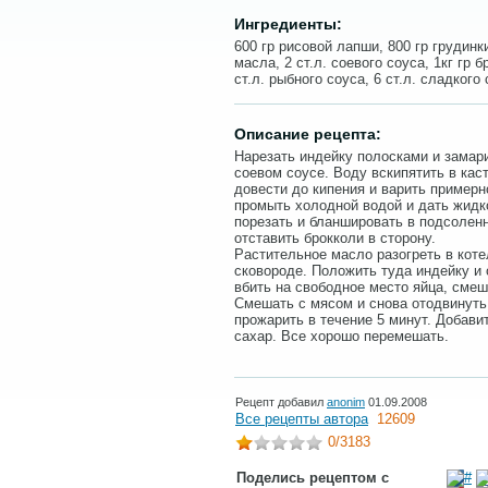
Ингредиенты:
600 гр рисовой лапши, 800 гр грудинки
масла, 2 ст.л. соевого соуса, 1кг гр б
ст.л. рыбного соуса, 6 ст.л. сладкого 
Описание рецепта:
Нарезать индейку полосками и замар
соевом соусе. Воду вскипятить в кас
довести до кипения и варить примерн
промыть холодной водой и дать жидко
порезать и бланшировать в подсоленн
отставить брокколи в сторону.
Растительное масло разогреть в кот
сковороде. Положить туда индейку и 
вбить на свободное место яйца, смеш
Смешать с мясом и снова отодвинуть 
прожарить в течение 5 минут. Добави
сахар. Все хорошо перемешать.
Рецепт добавил
anonim
01.09.2008
Все рецепты автора
12609
0
/3183
Поделись рецептом с