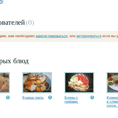
ователей
(0
)
арии, вам необходимо
зарегистрироваться
, или
авторизоваться
если вы у
орых блюд
Курица гриль
Блины с
Курин
грибами.
в слив
соусе..