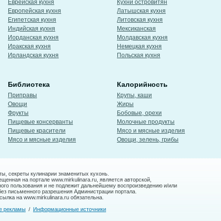
Еврейская кухня
Кухни островитян
Европейская кухня
Латышская кухня
Египетская кухня
Литовская кухня
Индийская кухня
Мексиканская
Иорданская кухня
Молдавская кухня
Иракская кухня
Немецкая кухня
Ирландская кухня
Польская кухня
Библиотека
Калорийность
Приправы
Крупы, каши
Овощи
Жиры
Фрукты
Бобовые, орехи
Пищевые консерванты
Молочные продукты
Пищевые красители
Мясо и мясные изделия
Мясо и мясные изделия
Овощи, зелень, грибы
ты, секреты кулинарии знаменитых кухонь.
енная на портале www.mirkulinara.ru, является авторской,
ного пользования и не подлежит дальнейшему воспроизведению и/или
без письменного разрешения Администрации портала.
ылка на www.mirkulinara.ru обязательна.
е рекламы
/
Информационные источники