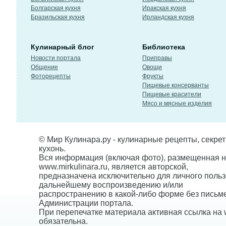
Болгарская кухня
Иракская кухня
Бразильская кухня
Ирландская кухня
Кулинарный блог
Библиотека
Новости портала
Приправы
Общение
Овощи
Фоторецепты
Фрукты
Пищевые консерванты
Пищевые красители
Мясо и мясные изделия
© Мир Кулинара.ру - кулинарные рецепты, секре
кухонь.
Вся информация (включая фото), размещенная н
www.mirkulinara.ru, является авторской,
предназначена исключительно для личного польз
дальнейшему воспроизведению и/или
распространению в какой-либо форме без письм
Администрации портала.
При перепечатке материала активная ссылка на w
обязательна.