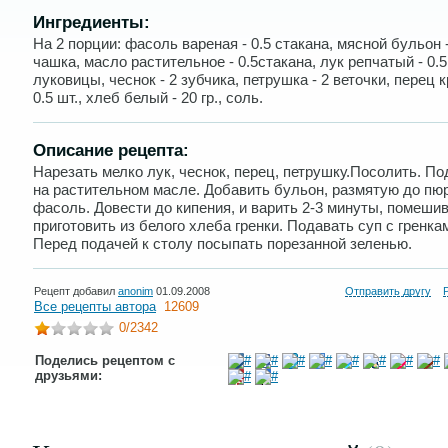
Ингредиенты:
На 2 порции: фасоль вареная - 0.5 стакана, мясной бульон -
чашка, масло растительное - 0.5стакана, лук репчатый - 0.5
луковицы, чеснок - 2 зубчика, петрушка - 2 веточки, перец 
0.5 шт., хлеб белый - 20 гр., соль.
Описание рецепта:
Нарезать мелко лук, чеснок, перец, петрушку.Посолить. П
на растительном масле. Добавить бульон, размятую до пю
фасоль. Довести до кипения, и варить 2-3 минуты, помешив
приготовить из белого хлеба гренки. Подавать суп с гренка
Перед подачей к столу посыпать порезанной зеленью.
Рецепт добавил
anonim
01.09.2008
Отправить другу
Все рецепты автора
12609
0
/2342
Поделись рецептом с
друзьями: