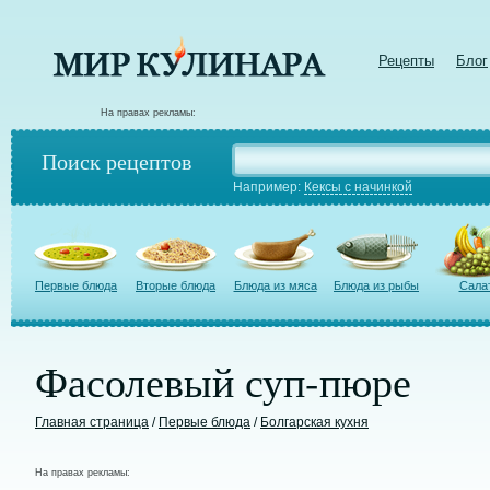
Рецепты
Блог
На правах рекламы:
Поиск рецептов
Например:
Кексы с начинкой
Первые блюда
Вторые блюда
Блюда из мяса
Блюда из рыбы
Сала
Фасолевый суп-пюре
Главная страница
/
Первые блюда
/
Болгарская кухня
На правах рекламы: