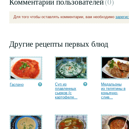
Комментарии пользователей
(0
)
Для того чтобы оставлять комментарии, вам необходимо
зареги
Другие рецепты первых блюд
Суп из
Медальоны
Гаспачо
плавленных
из телятины в
сырков (с
коньячно-
картофеле...
слив...