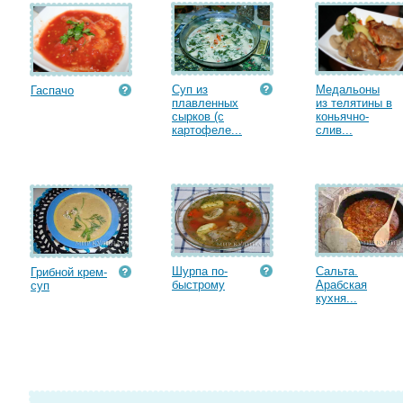
Суп из
Медальоны
Гаспачо
плавленных
из телятины в
сырков (с
коньячно-
картофеле...
слив...
Шурпа по-
Сальта.
Грибной крем-
быстрому
Арабская
суп
кухня...