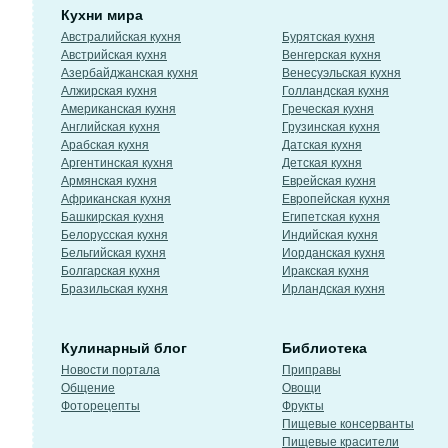
Кухни мира
Австралийская кухня
Бурятская кухня
Австрийская кухня
Венгерская кухня
Азербайджанская кухня
Венесуэльская кухня
Алжирская кухня
Голландская кухня
Американская кухня
Греческая кухня
Английская кухня
Грузинская кухня
Арабская кухня
Датская кухня
Аргентинская кухня
Детская кухня
Армянская кухня
Еврейская кухня
Африканская кухня
Европейская кухня
Башкирская кухня
Египетская кухня
Белорусская кухня
Индийская кухня
Бельгийская кухня
Иорданская кухня
Болгарская кухня
Иракская кухня
Бразильская кухня
Ирландская кухня
Кулинарный блог
Библиотека
Новости портала
Приправы
Общение
Овощи
Фоторецепты
Фрукты
Пищевые консерванты
Пищевые красители