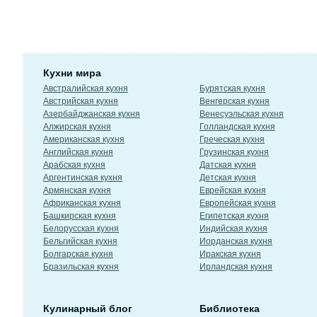
Кухни мира
Австралийская кухня
Бурятская кухня
Австрийская кухня
Венгерская кухня
Азербайджанская кухня
Венесуэльская кухня
Алжирская кухня
Голландская кухня
Американская кухня
Греческая кухня
Английская кухня
Грузинская кухня
Арабская кухня
Датская кухня
Аргентинская кухня
Детская кухня
Армянская кухня
Еврейская кухня
Африканская кухня
Европейская кухня
Башкирская кухня
Египетская кухня
Белорусская кухня
Индийская кухня
Бельгийская кухня
Иорданская кухня
Болгарская кухня
Иракская кухня
Бразильская кухня
Ирландская кухня
Кулинарный блог
Библиотека