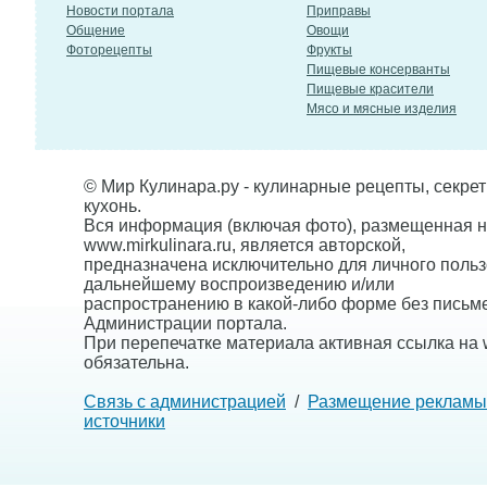
Новости портала
Приправы
Общение
Овощи
Фоторецепты
Фрукты
Пищевые консерванты
Пищевые красители
Мясо и мясные изделия
© Мир Кулинара.ру - кулинарные рецепты, секре
кухонь.
Вся информация (включая фото), размещенная н
www.mirkulinara.ru, является авторской,
предназначена исключительно для личного польз
дальнейшему воспроизведению и/или
распространению в какой-либо форме без письм
Администрации портала.
При перепечатке материала активная ссылка на w
обязательна.
Связь с администрацией
/
Размещение рекламы
источники