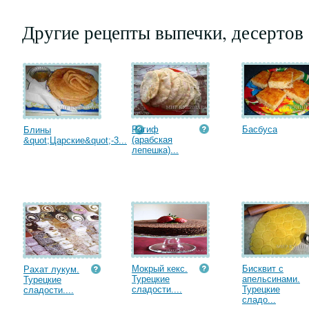
Другие рецепты выпечки, десертов
Рагиф
Басбуса
Блины
(арабская
&quot;Царские&quot;-3...
лепешка)...
Мокрый кекс.
Бисквит с
Рахат лукум.
Турецкие
апельсинами.
Турецкие
сладости....
Турецкие
сладости....
сладо...