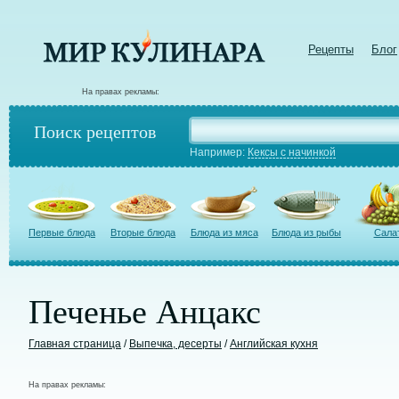
Рецепты
Блог
На правах рекламы:
Поиск рецептов
Например:
Кексы с начинкой
Первые блюда
Вторые блюда
Блюда из мяса
Блюда из рыбы
Сала
Печенье Анцакс
Главная страница
/
Выпечка, десерты
/
Английская кухня
На правах рекламы: