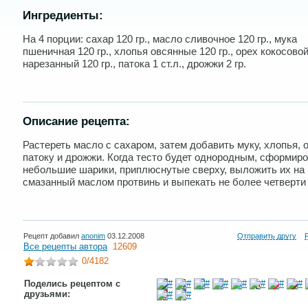
Ингредиенты:
На 4 порции: сахар 120 гр., масло сливочное 120 гр., мука
пшеничная 120 гр., хлопья овсянные 120 гр., орех кокосово
нарезанный 120 гр., патока 1 ст.л., дрожжи 2 гр.
Описание рецепта:
Растереть масло с сахаром, затем добавить муку, хлопья, 
патоку и дрожжи. Когда тесто будет однородным, сформир
небольшие шарики, приплюснутые сверху, выложить их на
смазанный маслом протвинь и выпекать не более четверти 
Рецепт добавил
anonim
03.12.2008
Отправить другу
Все рецепты автора
12609
0
/4182
Поделись рецептом с
друзьями: