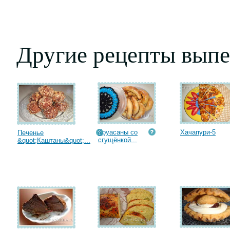
Другие рецепты выпе
Круасаны со
Хачапури-5
Печенье
сгущёнкой...
&quot;Каштаны&quot;...