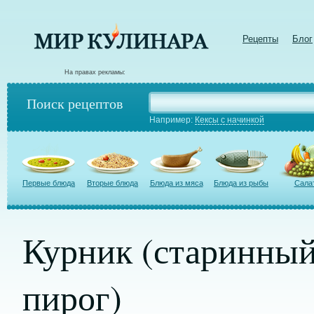
Рецепты
Блог
На правах рекламы:
Поиск рецептов
Например:
Кексы с начинкой
Первые блюда
Вторые блюда
Блюда из мяса
Блюда из рыбы
Сала
Курник (старинный
пирог)