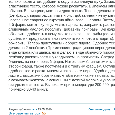
только после этого добавить соду и остальную муку. Заме
эластичное тесто, которое можно раскатать. Выпекаем бли
обычно. В принципе, можно и дрожжевые. Теперь делаем н
(1-й фарш): варим рассыпчатый рис, добавляем к нему мел
нарезанное сваренное вкрутую яйцо, зелень, солим. Затем
2-й фарш: мякоть курицы мелко нарезать, заправить раст
сливочным маслом, посолить, добавить приправы. 3-й фар
обжарить, добавить к нему мелко нарезанные грибы (если 
сушёные - предварительно замочить их и потом отварить)
обжарить. Теперь приступаем к сборке пирога. Сдобное те
делим на 2 лепёшки. (Примечание: традиционно пирог дела
виде купола или шапки, но я делаю в виде обычного пирога
лепёшку раскатываем и укладываем на противень. Сверху
блинчик, на него первый фарш. Накрываем блинчиком и кл
второй фарш, также поступаем и с третьим фаршем. Оста
сдобное тесто раскатываем и накрываем пирог. Удобно дел
листе с высокими бортиками, чтобы начинка не высыпалас
смазываем желтком, смешанным с ложкой молока и украш
фигурками из теста. Выпекаем при температуре 200-220 гр
примерно 30-40 минут.
Рецепт добавил
slava
13.05.2010
Отправить другу
Все рецепты автора
55