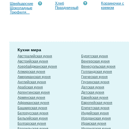
Хлеб
Корзиночки с
Швейцарские
Праздничный
кремом
Шоколадные
Трюфеля...
Кухни мира
Австралийская кухня
Бурятская кухня
Австрийская кухня
Венгерская кухня
Азербайджанская кухня
Венесуэльская кухня
Алжирская кухня
Голландская кухня
Американская кухня
Греческая кухня
Английская кухня
Грузинская кухня
Арабская кухня
Датская кухня
Аргентинская кухня
Детская кухня
Армянская кухня
Еврейская кухня
Африканская кухня
Европейская кухня
Башкирская кухня
Египетская кухня
Белорусская кухня
Индийская кухня
Бельгийская кухня
Иорданская кухня
Болгарская кухня
Иракская кухня
Бразильская кухня
Ирландская кухня