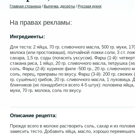
Главная страница
/
Выпечка, десерты
/
Русская кухня
На правах рекламы:
Ингредиенты:
Для теста: 2 яйца, 70 гр. сливочного масла, 500 гр. муки, 170
молока (или простокваши), полчайной ложки соли, 3 ст. ло
сахара, 1,5 гр. соды (погасить уксусом). Фарш (1-й): четвер
стакана риса, 1 яйцо, 20 гр. сливочного масла, петрушка (зе
соль. Фарш (2-й): куриное филе -500 гр., 20 гр. сливочного 
соль, перец, приправы по вкусу. Фарш (3-й): 200 гр. свежих 
гр. сушёных) грибов, 20 гр. сливочного масла, 1 луковица. 
блинчиков (их понадобится всего 4-5 штук): половина яйца, 
муки, 70 гр. молока, соль по вкусу.
Описание рецепта:
Прежде всего в молоке растворить соль, сахар и из полов
замесить тесто. Добавить яйца, масло, хорошо перемешать