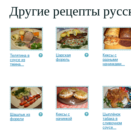
Другие рецепты русс
Царская
Кексы с
Телятина в
форель
разными
соусе из
начинками...
тмина...
Кексы с
Цыплёнок
Шашлык из
начинкой
табака в
форели
сливочном
соусе...